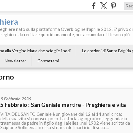
ghiera
reghiere nato sulla piattaforma Overblog nell'aprile 2012. E' privo di
le preghiere da recitare quotidianamente, per accumulare il tesoro più
a alla Vergine Maria che scioglie i nodi
Le orazioni di Santa Brigida
Newsletter
Contattami
iorno
5 Febbraio 2026
5 Febbraio : San Geniale martire - Preghiera e vita
VITA DEL SANTO Geniale è un giovane dai 12 ai 14 anni circa;
della sua vita si conosce poco. La storia agiografico-leggendaria
trasmessa da padre in figlio dagli aiellesi, nel 1902 viene scritta da
Scipione Solimena. In essa si narra del martirio di sette...