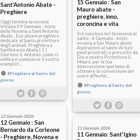
15 Gennaio : San
Sant'Antonio Abate -
Mauro abate -
Preghiere
preghiere, inno,
Oggi termina la novena
coroncina e vita
iniziata il 9 Gennaio : inizio
della Novena a Sant'Antonio
Si è conclusa ieri la novena al
Abate . Eco alcune preghiere
santo : 6 Gennaio : inizio
dedicate al Santo protettore
novena a San Mauro abate
degli animali. Preghiera a
Aspirazioni al santo Ai tuoi
San'Antonio Abate [ 1 ]
piedi prostrati, o prescelto da
Glorioso S. Antonio, come ci
Dio e nostro Protettore S.
edifica e commuove il vostro
Mauro, per la tua
esempio!...
intercessione speriamo di
ottenere la conversione del
#Preghiere al Santo del
cuore affinché...
giorno
#Preghiere al Santo del
giorno
12 Gennaio 2026
12 Gennaio : San
11 Gennaio 2026
Bernardo da Corleone
11 Gennaio: Sant'Igino
- Preghiere, Novena e