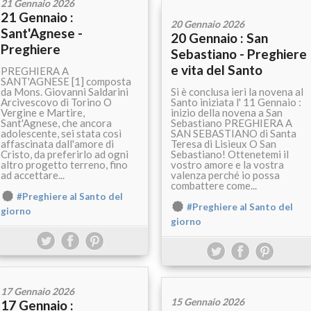
21 Gennaio 2026
21 Gennaio :
20 Gennaio 2026
Sant'Agnese -
20 Gennaio : San
Preghiere
Sebastiano - Preghiere
e vita del Santo
PREGHIERA A
SANT'AGNESE [1] composta
da Mons. Giovanni Saldarini
Si è conclusa ieri la novena al
Arcivescovo di Torino O
Santo iniziata l' 11 Gennaio :
Vergine e Martire,
inizio della novena a San
Sant'Agnese, che ancora
Sebastiano PREGHIERA A
adolescente, sei stata così
SAN SEBASTIANO di Santa
affascinata dall'amore di
Teresa di Lisieux O San
Cristo, da preferirlo ad ogni
Sebastiano! Ottenetemi il
altro progetto terreno, fino
vostro amore e la vostra
ad accettare...
valenza perché io possa
combattere come...
#Preghiere al Santo del
#Preghiere al Santo del
giorno
giorno
17 Gennaio 2026
15 Gennaio 2026
17 Gennaio :