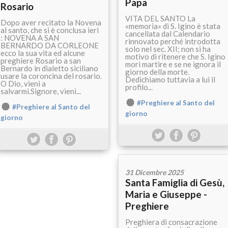
Papa
Rosario
VITA DEL SANTO La
Dopo aver recitato la Novena
«memoria» di S. Igino è stata
al santo, che si è conclusa ieri
cancellata dal Calendario
: NOVENA A SAN
rinnovato perché introdotta
BERNARDO DA CORLEONE
solo nel sec. XII; non si ha
ecco la sua vita ed alcune
motivo di ritenere che S. Igino
preghiere Rosario a san
morì martire e se ne ignora il
Bernardo in dialetto siciliano
giorno della morte.
usare la coroncina del rosario.
Dedichiamo tuttavia a lui il
O Dio, vieni a
profilo...
salvarmi.Signore, vieni...
#Preghiere al Santo del
#Preghiere al Santo del
giorno
giorno
31 Dicembre 2025
Santa Famiglia di Gesù,
Maria e Giuseppe -
Preghiere
Preghiera di consacrazione