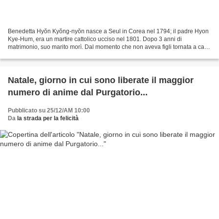
Benedetta Hyŏn Kyŏng-nyŏn nasce a Seul in Corea nel 1794; il padre Hyon
Kye-Hum, era un martire cattolico ucciso nel 1801. Dopo 3 anni di
matrimonio, suo marito morì. Dal momento che non aveva figli tornata a casa
di sua madre ha condotto una vita pia...
Natale, giorno in cui sono liberate il maggior
numero di anime dal Purgatorio...
Pubblicato su 25/12/AM 10:00
Da
la strada per la felicità