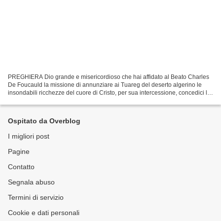
PREGHIERA Dio grande e misericordioso che hai affidato al Beato Charles
De Foucauld la missione di annunziare ai Tuareg del deserto algerino le
insondabili ricchezze del cuore di Cristo, per sua intercessione, concedici la
grazia di saperci porre in modo...
Ospitato da Overblog
I migliori post
Pagine
Contatto
Segnala abuso
Termini di servizio
Cookie e dati personali