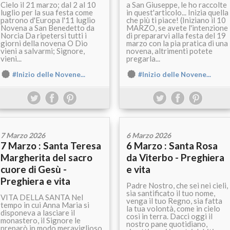
Cielo il 21 marzo; dal 2 al 10
a San Giuseppe, le ho raccolte
luglio per la sua festa come
in quest'articolo... Inizia quella
patrono d'Europa l'11 luglio
che più ti piace! (Iniziano il 10
Novena a San Benedetto da
MARZO, se avete l'intenzione
Norcia Da ripetersi tutti i
di prepararvi alla festa del 19
giorni della novena O Dio
marzo con la pia pratica di una
vieni a salvarmi; Signore,
novena, altrimenti potete
vieni...
pregarla...
#Inizio delle Novene...
#Inizio delle Novene...
7 Marzo 2026
6 Marzo 2026
7 Marzo : Santa Teresa
6 Marzo : Santa Rosa
Margherita del sacro
da Viterbo - Preghiera
cuore di Gesù -
e vita
Preghiera e vita
Padre Nostro, che sei nei cieli,
sia santificato il tuo nome,
VITA DELLA SANTA Nel
venga il tuo Regno, sia fatta
tempo in cui Anna Maria si
la tua volontà, come in cielo
disponeva a lasciare il
così in terra. Dacci oggi il
monastero, il Signore le
nostro pane quotidiano,
preparò in modo meraviglioso