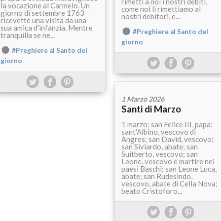
rimetti a noi i nostri debiti,
la vocazione al Carmelo. Un
come noi li rimettiamo ai
giorno di settembre 1763
nostri debitori, e...
ricevette una visita da una
sua amica d'infanzia. Mentre
#Preghiere al Santo del
tranquilla se ne...
giorno
#Preghiere al Santo del
giorno
1 Marzo 2026
Santi di Marzo
1 marzo: san Felice III, papa;
sant'Albino, vescovo di
Angres; san David, vescovo;
san Siviardo, abate; san
Suitberto, vescovo; san
Leone, vescovo e martire nei
paesi Baschi; san Leone Luca,
abate; san Rudesindo,
vescovo, abate di Cella Nova;
beato Cristoforo...