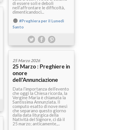
di essere soli e deboli
nell’affrontare le difficoltà,
dimenticandoci...
#Preghiera per il Lunedì
Santo
25 Marzo 2026
25 Marzo : Preghiere in
onore
dell'Annunciazione
Data l’importanza dell’evento
che oggi la Chiesa ricorda, la
Vergine Maria è chiamata la
Santissima Annunziata. Il
computo esatto di nove mesi
che separano questo giorno
dalla data liturgica della
Natività del Signore, ci dà il
25 marzo; anticamente,...