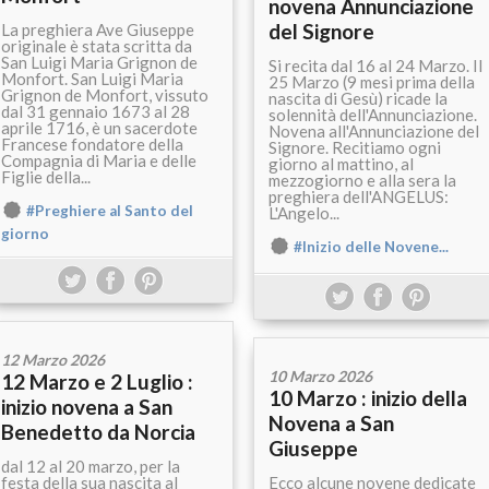
novena Annunciazione
del Signore
La preghiera Ave Giuseppe
originale è stata scritta da
San Luigi Maria Grignon de
Si recita dal 16 al 24 Marzo. Il
Monfort. San Luigi Maria
25 Marzo (9 mesi prima della
Grignon de Monfort, vissuto
nascita di Gesù) ricade la
dal 31 gennaio 1673 al 28
solennità dell'Annunciazione.
aprile 1716, è un sacerdote
Novena all'Annunciazione del
Francese fondatore della
Signore. Recitiamo ogni
Compagnia di Maria e delle
giorno al mattino, al
Figlie della...
mezzogiorno e alla sera la
preghiera dell'ANGELUS:
#Preghiere al Santo del
L'Angelo...
giorno
#Inizio delle Novene...
12 Marzo 2026
10 Marzo 2026
12 Marzo e 2 Luglio :
10 Marzo : inizio della
inizio novena a San
Novena a San
Benedetto da Norcia
Giuseppe
dal 12 al 20 marzo, per la
festa della sua nascita al
Ecco alcune novene dedicate