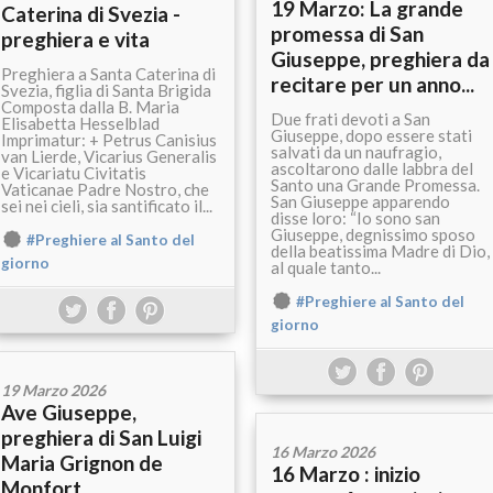
19 Marzo: La grande
Caterina di Svezia -
promessa di San
preghiera e vita
Giuseppe, preghiera da
Preghiera a Santa Caterina di
recitare per un anno...
Svezia, figlia di Santa Brigida
Composta dalla B. Maria
Due frati devoti a San
Elisabetta Hesselblad
Giuseppe, dopo essere stati
Imprimatur: + Petrus Canisius
salvati da un naufragio,
van Lierde, Vicarius Generalis
ascoltarono dalle labbra del
e Vicariatu Civitatis
Santo una Grande Promessa.
Vaticanae Padre Nostro, che
San Giuseppe apparendo
sei nei cieli, sia santificato il...
disse loro: “Io sono san
Giuseppe, degnissimo sposo
#Preghiere al Santo del
della beatissima Madre di Dio,
giorno
al quale tanto...
#Preghiere al Santo del
giorno
19 Marzo 2026
Ave Giuseppe,
preghiera di San Luigi
16 Marzo 2026
Maria Grignon de
16 Marzo : inizio
Monfort