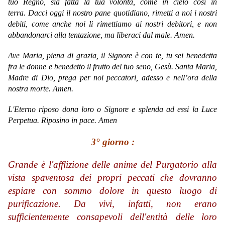
tuo Regno, sia fatta la tua volontà, come in cielo così in
terra. Dacci oggi il nostro pane quotidiano, rimetti a noi i nostri
debiti, come anche noi li rimettiamo ai nostri debitori, e non
abbandonarci alla tentazione, ma liberaci dal male. Amen.
Ave Maria,
piena di grazia,
il Signore è con te,
tu sei benedetta
fra le donne
e benedetto il frutto del tuo seno, Gesù.
Santa Maria,
Madre di Dio,
prega per noi peccatori,
adesso e nell’ora della
nostra morte.
Amen.
L'Eterno riposo dona loro o Signore e splenda ad essi la Luce
Perpetua. Riposino in pace. Amen
3° giorno :
Grande è l'afflizione delle anime del Purgatorio alla
vista spaventosa dei propri peccati che dovranno
espiare con sommo dolore in questo luogo di
purificazione. Da vivi, infatti, non erano
sufficientemente consapevoli dell'entità delle loro