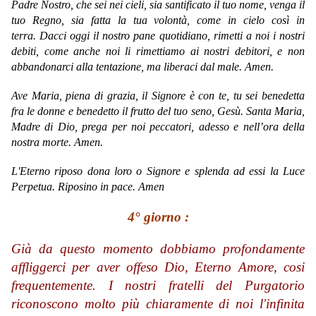
Padre Nostro, che sei nei cieli, sia santificato il tuo nome, venga il
tuo Regno, sia fatta la tua volontà, come in cielo così in
terra. Dacci oggi il nostro pane quotidiano, rimetti a noi i nostri
debiti, come anche noi li rimettiamo ai nostri debitori, e non
abbandonarci alla tentazione, ma liberaci dal male. Amen.
Ave Maria,
piena di grazia,
il Signore è con te,
tu sei benedetta
fra le donne
e benedetto il frutto del tuo seno, Gesù.
Santa Maria,
Madre di Dio,
prega per noi peccatori,
adesso e nell’ora della
nostra morte.
Amen.
L'Eterno riposo dona loro o Signore e splenda ad essi la Luce
Perpetua. Riposino in pace. Amen
4° giorno :
Già da questo momento dobbiamo profondamente
affliggerci per aver offeso Dio, Eterno Amore, cosi
frequentemente. I nostri fratelli del Purgatorio
riconoscono molto più chiaramente di noi l'infinita