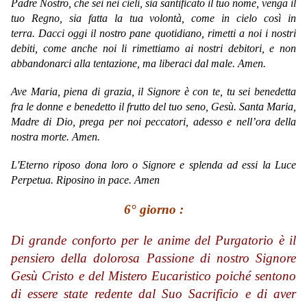
Padre Nostro, che sei nei cieli, sia santificato il tuo nome, venga il
tuo Regno, sia fatta la tua volontà, come in cielo così in
terra. Dacci oggi il nostro pane quotidiano, rimetti a noi i nostri
debiti, come anche noi li rimettiamo ai nostri debitori, e non
abbandonarci alla tentazione, ma liberaci dal male. Amen.
Ave Maria,
piena di grazia,
il Signore è con te,
tu sei benedetta
fra le donne
e benedetto il frutto del tuo seno, Gesù.
Santa Maria,
Madre di Dio,
prega per noi peccatori,
adesso e nell’ora della
nostra morte.
Amen.
L'Eterno riposo dona loro o Signore e splenda ad essi la Luce
Perpetua. Riposino in pace. Amen
6° giorno :
Di grande conforto per le anime del Purgatorio è il
pensiero della dolorosa Passione di nostro Signore
Gesù Cristo e del Mistero Eucaristico poiché sentono
di essere state redente dal Suo Sacrificio e di aver