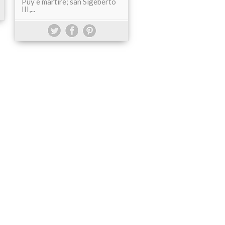
Puy e martire; san Sigeberto
III,...