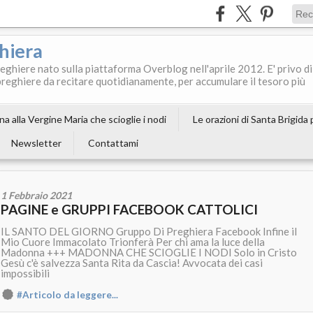
ghiera
reghiere nato sulla piattaforma Overblog nell'aprile 2012. E' privo di
le preghiere da recitare quotidianamente, per accumulare il tesoro più
a alla Vergine Maria che scioglie i nodi
Le orazioni di Santa Brigida
Newsletter
Contattami
1 Febbraio 2021
PAGINE e GRUPPI FACEBOOK CATTOLICI
IL SANTO DEL GIORNO Gruppo Di Preghiera Facebook Infine il
Mio Cuore Immacolato Trionferà Per chi ama la luce della
Madonna +++ MADONNA CHE SCIOGLIE I NODI Solo in Cristo
Gesù c'è salvezza Santa Rita da Cascia! Avvocata dei casi
impossibili
#Articolo da leggere...