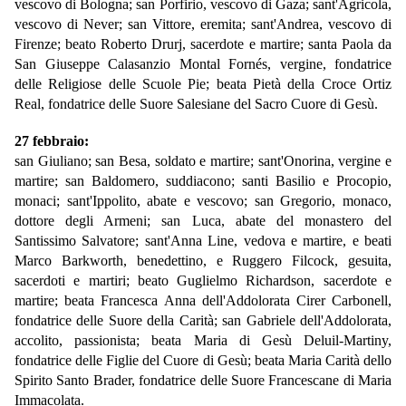
vescovo di Bologna; san Porfirio, vescovo di Gaza; sant'Agricola,
vescovo di Never; san Vittore, eremita; sant'Andrea, vescovo di
Firenze; beato Roberto Drurj, sacerdote e martire; santa Paola da
San Giuseppe Calasanzio Montal Fornés, vergine, fondatrice
delle Religiose delle Scuole Pie; beata Pietà della Croce Ortiz
Real, fondatrice delle Suore Salesiane del Sacro Cuore di Gesù.
27 febbraio:
san Giuliano; san Besa, soldato e martire; sant'Onorina, vergine e
martire; san Baldomero, suddiacono; santi Basilio e Procopio,
monaci; sant'Ippolito, abate e vescovo; san Gregorio, monaco,
dottore degli Armeni; san Luca, abate del monastero del
Santissimo Salvatore; sant'Anna Line, vedova e martire, e beati
Marco Barkworth, benedettino, e Ruggero Filcock, gesuita,
sacerdoti e martiri; beato Guglielmo Richardson, sacerdote e
martire; beata Francesca Anna dell'Addolorata Cirer Carbonell,
fondatrice delle Suore della Carità; san Gabriele dell'Addolorata,
accolito, passionista; beata Maria di Gesù Deluil-Martiny,
fondatrice delle Figlie del Cuore di Gesù; beata Maria Carità dello
Spirito Santo Brader, fondatrice delle Suore Francescane di Maria
Immacolata.