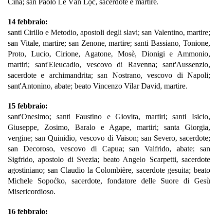
Cina; san Paolo Lê Văn Lộc, sacerdote e martire.
14 febbraio:
santi Cirillo e Metodio, apostoli degli slavi; san Valentino, martire;
san Vitale, martire; san Zenone, martire; santi Bassiano, Tonione,
Proto, Lucio, Cirione, Agatone, Mosè, Dionigi e Ammonio,
martiri; sant'Eleucadio, vescovo di Ravenna; sant'Aussenzio,
sacerdote e archimandrita; san Nostrano, vescovo di Napoli;
sant'Antonino, abate; beato Vincenzo Vilar David, martire.
15 febbraio:
sant'Onesimo; santi Faustino e Giovita, martiri; santi Isicio,
Giuseppe, Zosimo, Baralo e Agape, martiri; santa Giorgia,
vergine; san Quinidio, vescovo di Vaison; san Severo, sacerdote;
san Decoroso, vescovo di Capua; san Valfrido, abate; san
Sigfrido, apostolo di Svezia; beato Angelo Scarpetti, sacerdote
agostiniano; san Claudio la Colombière, sacerdote gesuita; beato
Michele Sopoćko, sacerdote, fondatore delle Suore di Gesù
Misericordioso.
16 febbraio: