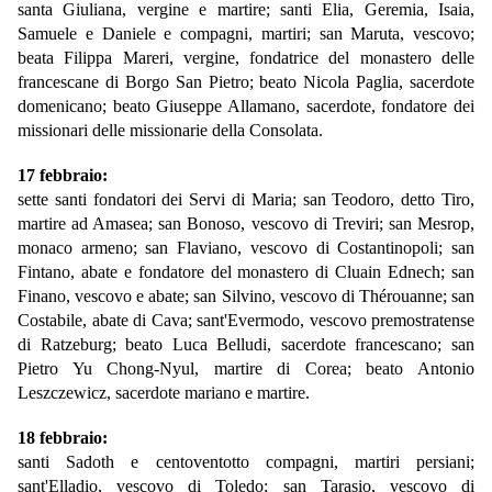
santa Giuliana, vergine e martire; santi Elia, Geremia, Isaia,
Samuele e Daniele e compagni, martiri; san Maruta, vescovo;
beata Filippa Mareri, vergine, fondatrice del monastero delle
francescane di Borgo San Pietro; beato Nicola Paglia, sacerdote
domenicano; beato Giuseppe Allamano, sacerdote, fondatore dei
missionari delle missionarie della Consolata.
17 febbraio:
sette santi fondatori dei Servi di Maria; san Teodoro, detto Tiro,
martire ad Amasea; san Bonoso, vescovo di Treviri; san Mesrop,
monaco armeno; san Flaviano, vescovo di Costantinopoli; san
Fintano, abate e fondatore del monastero di Cluain Ednech; san
Finano, vescovo e abate; san Silvino, vescovo di Thérouanne; san
Costabile, abate di Cava; sant'Evermodo, vescovo premostratense
di Ratzeburg; beato Luca Belludi, sacerdote francescano; san
Pietro Yu Chong-Nyul, martire di Corea; beato Antonio
Leszczewicz, sacerdote mariano e martire.
18 febbraio:
santi Sadoth e centoventotto compagni, martiri persiani;
sant'Elladio, vescovo di Toledo; san Tarasio, vescovo di