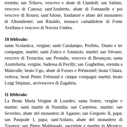
eremita; san Teliavo, vescovo e abate di Llandolf; san Sabino,
vescovo di Canosa; sant'Ansberto, abate di Fontanelle e poi
vescovo di Rouen; sant'Altone, fondatore e abate del monastero
di Altomünster; san Rinaldo, monaco camaldolese di Fonte
Avellana e vescovo di Nocera Umbra.
10 febbraio:
santa Scolastica, vergine; santi Caralampo, Porfirio, Dauto e tre
compagne, martiri; santi Zotico e Amanzio, martiri; san Silvano,
vescovo di Terracina; san Protadio, vescovo di Besançon; santa
Austreberta, vergine, badessa di Pavilly; san Guglielmo, eremita a
Malavalle; beato Ugo, abate di Fosses e Prémontré; beata Chiara,
vedova; beati Pietro Frémond e cinque compagni martiri; beato
Luigi Stepinac, arcivescovo di Zagabria.
11 febbraio:
La Beata Maria Vergine di Lourdes; santa Sotere, vergine e
martire; santi martiri di Numidia; san Castrense, martire; san
Severino, abate del monastero di Agaune; san Gregorio II, papa;
san Pasquale I, papa; sant'Ardano, abate del monastero di
Tournus; san Pietro Maldonado, sacerdote e martire in Messico;