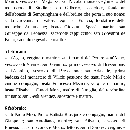
Mauro, vescovo di Magonza; san Nicola, monaco, egumeno del
monastero di Studion; san Gilberto, sacerdote, fondatore
dell'abbazia di Sempringham e dell'ordine che porta il suo nome;
santa Giovanna di Valois, regina di Francia, fondatrice delle
monache Annunciate; beato Giovanni Speed, martire; san
Giuseppe da Leonessa, sacerdote cappuccino; san Giovanni de
Britto, sacerdote gesuita e martire.
5 febbraio:
sant'Agata, vergine e martire; santi martiri del Ponto; sant'Avito,
vescovo di Vienne; san Genuino, primo vescovo di Bressanone;
sant'Alboino, vescovo di Bressanone; sant'Adaleide, prima
badessa del monastero di Vilich; passione dei santi Paolo Miki e
cinque compagni; beata Francesca Mézière, vergine e martire;
beata Elisabetta Canori Mora, madre di famiglia, del terz'ordine
trinitario; san Gesù Méndez, sacerdote e martire.
6 febbraio:
santi Paolo Miki, Pietro Battista Blásquez e compagni, martiri del
Giappone; sant'Antoliano, martire; san Silvano, vescovo di
Emesia, Luca, diacono, e Mocio, lettore; santi Dorotea, vergine, e