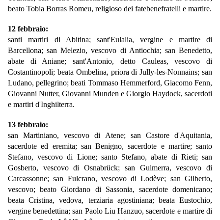
beato Tobia Borras Romeu, religioso dei fatebenefratelli e martire.
12 febbraio:
santi martiri di Abitina; sant'Eulalia, vergine e martire di
Barcellona; san Melezio, vescovo di Antiochia; san Benedetto,
abate di Aniane; sant'Antonio, detto Cauleas, vescovo di
Costantinopoli; beata Ombelina, priora di Jully-les-Nonnains; san
Ludano, pellegrino; beati Tommaso Hemmerford, Giacomo Fenn,
Giovanni Nutter, Giovanni Munden e Giorgio Haydock, sacerdoti
e martiri d'Inghilterra.
13 febbraio:
san Martiniano, vescovo di Atene; san Castore d'Aquitania,
sacerdote ed eremita; san Benigno, sacerdote e martire; santo
Stefano, vescovo di Lione; santo Stefano, abate di Rieti; san
Gosberto, vescovo di Osnabrück; san Guimerra, vescovo di
Carcassonne; san Fulcrano, vescovo di Lodève; san Gilberto,
vescovo; beato Giordano di Sassonia, sacerdote domenicano;
beata Cristina, vedova, terziaria agostiniana; beata Eustochio,
vergine benedettina; san Paolo Liu Hanzuo, sacerdote e martire di