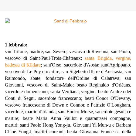
1 febbraio:
san Trifone, martire; san Severo, vescovo di Ravenna; san Paolo,
vescovo di Saint-Paul-Trois-Châteaux;
santa Brigida, vergine,
badessa di Kildare
; sant'Orso, sacerdote d'Aosta; sant'Agrippano,
vescovo di Le Puy e martire; san Sigeberto III, re d'Austrasia; san
Raimondo, abate, fondatore dell'Ordine di Calatrava; san
Giovanni, vescovo di Saint-Malo; beato Reginaldo d'Orléans,
sacerdote domenicano; santa Verdiana, vergine; beato Andrea dei
Conti di Segni, sacerdote francescano; beati Conor O'Devany,
vescovo francescano di Down e Connor, e Patrizio O'Lougham,
sacerdote, martiri d'Irlanda; sant'Enrico Morse, sacerdote gesuita e
martire; beate Maria Anna Vaillot e quarantasei compagne,
martiri; santi Paolo Hong Yong-ju, Giovanni Yi Mun-u e Barbara
Ch'oe Yong-i, martiri coreani; beata Giovanna Francesca della