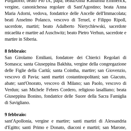
Purgatorio; beato Pio IX, papa; beataAnna Katharina Emmerick,
vergine, canonichessa regolare di Sant'Agostino; beata Anna
Maria Adorni, vedova, fondatrice delle Ancelle dell'Immacolata;
beati Anselmo Polanco, vescovo di Teruel, e Filippo Ripoll,
sacerdote, martiri; beato Adalberto Nierychlewski, sacerdote
micaelita e martire ad Auschwitz; beato Pietro Verhun, sacerdote e
martire in Siberia.
8 febbraio:
San Girolamo Emiliani, fondatore dei Chierici Regolari di
Somasca; santa Giuseppina Bakhita, vergine della congregazione
delle Figlie della Carità; santa Cointha, martire; san Giovenzio,
vescovo di Pavia; santi martiri costantinopolitani; san Giacuto,
abate; sant'Onorato, vescovo di Milano; san Paolo, vescovo di
Verdun; san Michele Febres Cordero, religioso lasalliano; beata
Giuseppina Bonino, fondatrice delle Suore della Sacra Famiglia
di Savigliano.
9 febbraio:
sant'Apollonia, vergine e martire; santi martiri di Alessandria
d'Egitto; santi Primo e Donato, diaconi e martiri; san Marone,