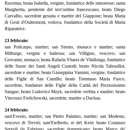
Ravenna; beata Isabella, vergine, fondatrice delle minoresse; santa
Margherita, penitente del terz'ordine francescano; beato Diego
Carvalho, sacerdote gesuita e martire del Giappone; beata Maria
di Gesù d'Oultremont, vedova, fondatrice della Società di Maria
Riparatrice.
23 febbraio:
san Policarpo, martire; san Sireno, monaco e martire; santa
Milburge, vergine e badessa; san Villigiso, vescovo; san
Giovanni, monaco; beata Rafaela Ybarra de Vilallonga, fondatrice
delle Suore dei Santi Angeli Custodi; beato Nicola Tabouillot,
sacerdote e martire; beata Giuseppina Vannini, vergine, fondatrice
delle Figlie di San Camillo; beato Tommaso Maria Fusco,
sacerdote, fondatore delle Figlie della Carità del Preziosissimo
Sangue; beato Ludovico Mzyk, sacerdote verbita e martire; beato
Vincenzo Frelichowski, sacerdote, martire a Dachau.
24 febbraio:
sant'Evezio, martire; san Pietro Palatino, martire; san Modesto,
vescovo di Treviri; sant'Etelberto, re del Kent; beato Costanzo
Servoli da Fabriano, sacerdote domenicano; beato Marco de'