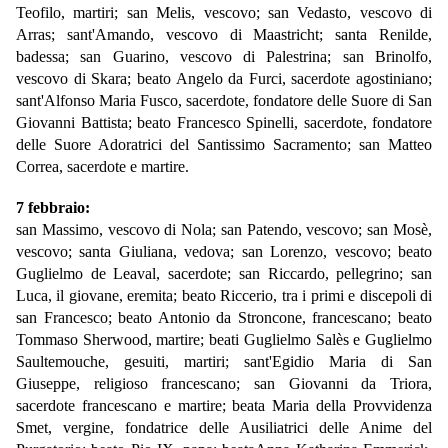
Teofilo, martiri; san Melis, vescovo; san Vedasto, vescovo di
Arras; sant'Amando, vescovo di Maastricht; santa Renilde,
badessa; san Guarino, vescovo di Palestrina; san Brinolfo,
vescovo di Skara; beato Angelo da Furci, sacerdote agostiniano;
sant'Alfonso Maria Fusco, sacerdote, fondatore delle Suore di San
Giovanni Battista; beato Francesco Spinelli, sacerdote, fondatore
delle Suore Adoratrici del Santissimo Sacramento; san Matteo
Correa, sacerdote e martire.
7 febbraio:
san Massimo, vescovo di Nola; san Patendo, vescovo; san Mosè,
vescovo; santa Giuliana, vedova; san Lorenzo, vescovo; beato
Guglielmo de Leaval, sacerdote; san Riccardo, pellegrino; san
Luca, il giovane, eremita; beato Riccerio, tra i primi e discepoli di
san Francesco; beato Antonio da Stroncone, francescano; beato
Tommaso Sherwood, martire; beati Guglielmo Salès e Guglielmo
Saultemouche, gesuiti, martiri; sant'Egidio Maria di San
Giuseppe, religioso francescano; san Giovanni da Triora,
sacerdote francescano e martire; beata Maria della Provvidenza
Smet, vergine, fondatrice delle Ausiliatrici delle Anime del