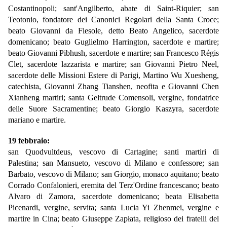
Costantinopoli; sant'Angilberto, abate di Saint-Riquier; san
Teotonio, fondatore dei Canonici Regolari della Santa Croce;
beato Giovanni da Fiesole, detto Beato Angelico, sacerdote
domenicano; beato Guglielmo Harrington, sacerdote e martire;
beato Giovanni Pibhush, sacerdote e martire; san Francesco Régis
Clet, sacerdote lazzarista e martire; san Giovanni Pietro Neel,
sacerdote delle Missioni Estere di Parigi, Martino Wu Xuesheng,
catechista, Giovanni Zhang Tianshen, neofita e Giovanni Chen
Xianheng martiri; santa Geltrude Comensoli, vergine, fondatrice
delle Suore Sacramentine; beato Giorgio Kaszyra, sacerdote
mariano e martire.
19 febbraio:
san Quodvultdeus, vescovo di Cartagine; santi martiri di
Palestina; san Mansueto, vescovo di Milano e confessore; san
Barbato, vescovo di Milano; san Giorgio, monaco aquitano; beato
Corrado Confalonieri, eremita del Terz'Ordine francescano; beato
Alvaro di Zamora, sacerdote domenicano; beata Elisabetta
Picenardi, vergine, servita; santa Lucia Yi Zhenmei, vergine e
martire in Cina; beato Giuseppe Zapłata, religioso dei fratelli del