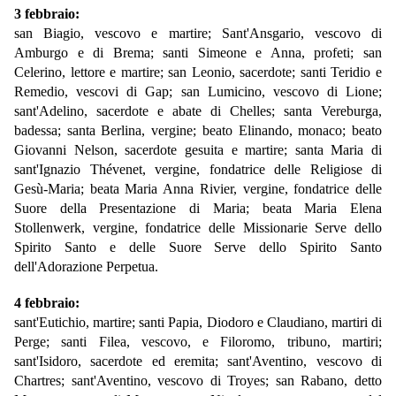
3 febbraio:
san Biagio, vescovo e martire; Sant'Ansgario, vescovo di
Amburgo e di Brema; santi Simeone e Anna, profeti; san
Celerino, lettore e martire; san Leonio, sacerdote; santi Teridio e
Remedio, vescovi di Gap; san Lumicino, vescovo di Lione;
sant'Adelino, sacerdote e abate di Chelles; santa Vereburga,
badessa; santa Berlina, vergine; beato Elinando, monaco; beato
Giovanni Nelson, sacerdote gesuita e martire; santa Maria di
sant'Ignazio Thévenet, vergine, fondatrice delle Religiose di
Gesù-Maria; beata Maria Anna Rivier, vergine, fondatrice delle
Suore della Presentazione di Maria; beata Maria Elena
Stollenwerk, vergine, fondatrice delle Missionarie Serve dello
Spirito Santo e delle Suore Serve dello Spirito Santo
dell'Adorazione Perpetua.
4 febbraio:
sant'Eutichio, martire; santi Papia, Diodoro e Claudiano, martiri di
Perge; santi Filea, vescovo, e Filoromo, tribuno, martiri;
sant'Isidoro, sacerdote ed eremita; sant'Aventino, vescovo di
Chartres; sant'Aventino, vescovo di Troyes; san Rabano, detto