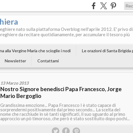
ghiera
reghiere nato sulla piattaforma Overblog nell'aprile 2012. E' privo di
le preghiere da recitare quotidianamente, per accumulare il tesoro più
a alla Vergine Maria che scioglie i nodi
Le orazioni di Santa Brigida
Newsletter
Contattami
13 Marzo 2013
Nostro Signore benedisci Papa Francesco, Jorge
Mario Bergoglio
Grandissima emozione... Papa Francesco I è stato capace di
sorprendermi positivamente dal primo secondo... La scelta del
nome che racchiude in sè tanti significati, il suo sguardo al primo
approccio un pò timoroso, che però è stato sostituito dopo pochi...