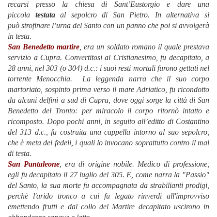
recarsi presso la chiesa di Sant’Eustorgio e dare una
piccola
testata
al sepolcro di San Pietro. In alternativa si
può strofinare l’urna del Santo con un panno che poi si avvolgerà
in testa.
San Benedetto martire
, era un soldato romano il quale prestava
servizio a Cupra. Convertitosi al Cristianesimo, fu decapitato, a
28 anni, nel 303 (o 304) d.c.: i suoi resti mortali furono gettati nel
torrente Menocchia. La leggenda narra che il suo corpo
martoriato, sospinto prima verso il mare Adriatico, fu ricondotto
da alcuni delfini a sud di Cupra, dove oggi sorge la città di San
Benedetto del Tronto: per miracolo il corpo ritornò intatto e
ricomposto. Dopo pochi anni, in seguito all’editto di Costantino
del 313 d.c., fu costruita una cappella intorno al suo sepolcro,
che è meta dei fedeli, i quali lo invocano soprattutto contro il mal
di testa.
San Pantaleone
, era di origine nobile. Medico di professione,
egli fu decapitato il 27 luglio del 305. E, come narra la "Passio"
del Santo, la sua morte fu accompagnata da strabilianti prodigi,
perchè l'arido tronco a cui fu legato rinverdì all'improvviso
emettendo frutti e dal collo del Martire decapitato uscirono in