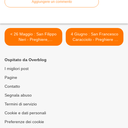
Aggiungere un commento
< 26 Maggio : San Filippo
4 Giugno : San Francesco
Neri - Preghiere,
Caracciolo - Preghiere e
giaculatorie, massime e vita
vita >
Ospitato da Overblog
I migliori post
Pagine
Contatto
Segnala abuso
Termini di servizio
Cookie e dati personali
Preferenze dei cookie