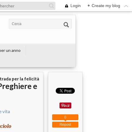
Login
+
Create my blog
 per un anno
strada per la felicità
Preghiere e
0
Repost
ciolo