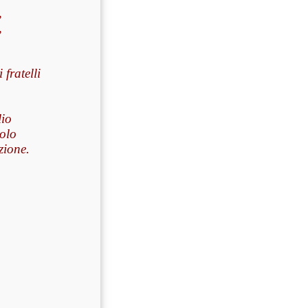
,
,
fratelli
lio
olo
zione.