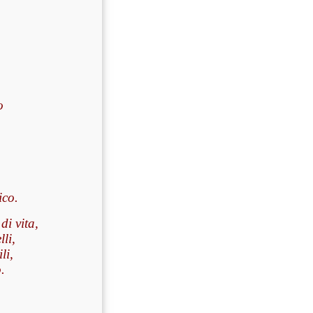
o
ico.
i vita,
li,
li,
.