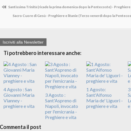
Santissima Trinità (ricade la prima domenica dopo la Pentecoste) - Preghiere
Sacro Cuore di Gesù - Preghiere e litanie (Terzo venerdì dopo la Penteco
Iscriviti alla Newsletter
Ti potrebbero interessare anche:
4 Agosto : San
1 Agosto:
3
Giovanni Maria
3 Agosto :
Sant'Alfonso
S
Vianney -
Sant'Aspreno di
Maria de' Liguori -
L
preghiere e vita
Napoli, invocato
preghiere e vita
e
per l'emicrania -
Preghiere e vita
Commenta il post