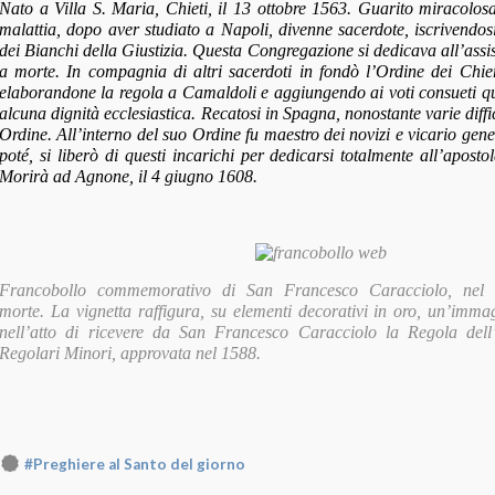
Nato a Villa S. Maria, Chieti, il 13 ottobre 1563. Guarito miracolo
malattia, dopo aver studiato a Napoli, divenne sacerdote, iscrivendo
dei Bianchi della Giustizia. Questa Congregazione si dedicava all’assi
a morte. In compagnia di altri sacerdoti in fondò l’Ordine dei Chie
elaborandone la regola a Camaldoli e aggiungendo ai voti consueti qu
alcuna dignità ecclesiastica. Recatosi in Spagna, nonostante varie diffic
Ordine. All’interno del suo Ordine fu maestro dei novizi e vicario ge
poté, si liberò di questi incarichi per dedicarsi totalmente all’aposto
Morirà ad Agnone, il 4 giugno 1608.
Francobollo commemorativo di San Francesco Caracciolo, nel I
morte. La vignetta raffigura, su elementi decorativi in oro, un’imm
nell’atto di ricevere da San Francesco Caracciolo la Regola dell
Regolari Minori, approvata nel 1588.
#Preghiere al Santo del giorno