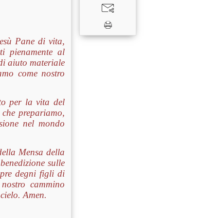
sù Pane di vita,
rti pienamente al
di aiuto materiale
iamo come nostro
o per la vita del
 che prepariamo,
fusione nel mondo
 della Mensa della
 benedizione sulle
pre degni figli di
l nostro cammino
 cielo
. Amen.