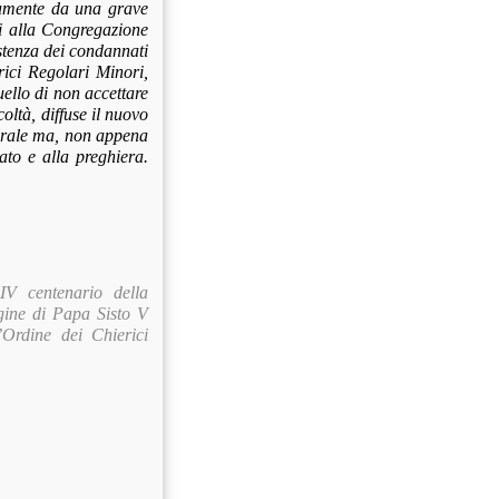
samente da una grave
si alla Congregazione
stenza dei condannati
rici Regolari Minori,
ello di non accettare
oltà, diffuse il nuovo
nerale ma, non appena
lato e alla preghiera.
V centenario della
agine di Papa Sisto V
’Ordine dei Chierici