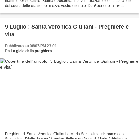
martiri di Gesù Cristo, Rufina e Seconda, noi vi ringraziamo con tutto l'affetto
del cuore delle grazie per mezzo vostro ottenute. Deh! per quella invitta
intrepidezza con la...
9 Luglio : Santa Veronica Giuliani - Preghiere e
vita
Pubblicato su 08/07/PM 23:01
Da
La gioia della preghiera
Preghiera di Santa Veronica Giuliani a Maria Santissima «In nome della
Santissima Trinità, io suor Veronica, figlia e professa di Maria Addolorata,