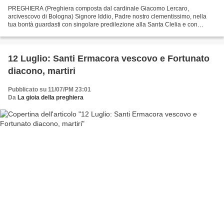
PREGHIERA (Preghiera composta dal cardinale Giacomo Lercaro,
arcivescovo di Bologna) Signore Iddio, Padre nostro clementissimo, nella
tua bontà guardasti con singolare predilezione alla Santa Clelia e con
l'abbondanza delle tue grazie e dei carismi dello...
12 Luglio: Santi Ermacora vescovo e Fortunato
diacono, martiri
Pubblicato su 11/07/PM 23:01
Da
La gioia della preghiera