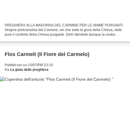
PREGHIERA ALLA MADONNA DEL CARMINE PER LE ANIME PURGANTI
Vergine pietosissima del Carmine, voi che siete la gioia della Chiesa, siete
pure il conforto della Chiesa purgante. Deh! stendete dunque la vostra
destra pietosa verso tante anime che penano nel...
Flos Carmeli (Il Fiore del Carmelo)
Pubblicato su 15/07/PM 23:10
Da
La gioia della preghiera