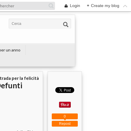
Login
+
Create my blog
 per un anno
strada per la felicità
Defunti
0
Repost