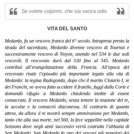
Se volete colpirmi, che sia senza odio.
VITA DEL SANTO
Medardo, fu un vescovo franco del 6° secolo. Intrapresa presto la
strada del sacerdozio, Medardo divenne vescovo di Tournai e
successivamente vescovo di Noyon, unendo nel 534 le due sedi
vescovili. Il vescovato durò dal 530 fino al 545.
Medardo
contribuì all’evangelizzazione della Francia. All’epoca del
vescovato risale l’episodio più importante legato alla vita di
Medardo: la regina Radegonda, dopo che il marito Clotario I, re
dei Franchi, ne aveva fatto uccidere il fratello, fuggì dalla Corte e
domandò rifugio a Medardo chiedendo inoltre di essere
consacrata.
Il vescovo Medardo, senza temere la reazione del re,
la accolse e la consacrò diaconessa. Al contrario di quanto
atteso, da allora il re mostrò sempre ammirazione per Medardo,
tanto che alla sua morte, nel 560, lo fece seppellire nella capitale
Soissons dove negli anni successivi verrà costruita l’abbazia di
San Medardo.
San Medardo fu uno dei vescovi più popolari dei