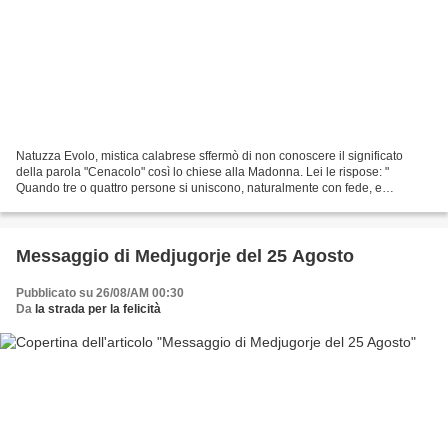
Natuzza Evolo, mistica calabrese sffermò di non conoscere il significato
della parola "Cenacolo" così lo chiese alla Madonna. Lei le rispose: "
Quando tre o quattro persone si uniscono, naturalmente con fede, e
pregano, è Cenacolo ". Ecco cosa riferì...
Messaggio di Medjugorje del 25 Agosto
Pubblicato su 26/08/AM 00:30
Da
la strada per la felicità