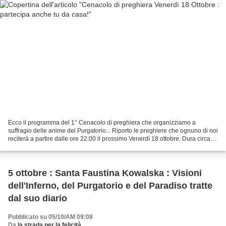
Ecco il programma del 1° Cenacolo di preghiera che organizziamo a
suffragio delle anime del Purgatorio... Riporto le preghiere che ognuno di noi
reciterà a partire dalle ore 22:00 il prossimo Venerdì 18 ottobre. Dura circa
mezz'ora la recita delle preghiere...
5 ottobre : Santa Faustina Kowalska : Visioni
dell'Inferno, del Purgatorio e del Paradiso tratte
dal suo diario
Pubblicato su 05/10/AM 09:08
Da
la strada per la felicità