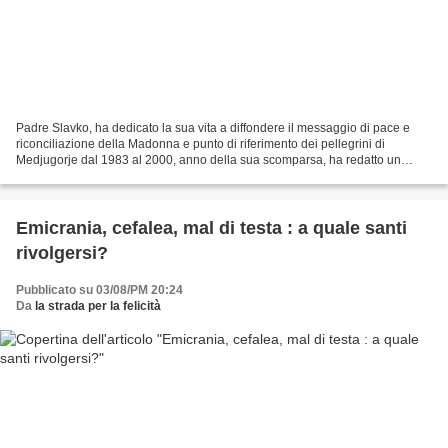
Padre Slavko, ha dedicato la sua vita a diffondere il messaggio di pace e
riconciliazione della Madonna e punto di riferimento dei pellegrini di
Medjugorje dal 1983 al 2000, anno della sua scomparsa, ha redatto un
memoriale per il fedele che si approccia...
Emicrania, cefalea, mal di testa : a quale santi
rivolgersi?
Pubblicato su 03/08/PM 20:24
Da
la strada per la felicità