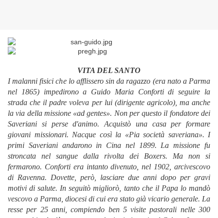
VITA DEL SANTO
I malanni fisici che lo afflissero sin da ragazzo (era nato a Parma
nel 1865) impedirono a Guido Maria Conforti di seguire la
strada che il padre voleva per lui (dirigente agricolo), ma anche
la via della missione «ad gentes». Non per questo il fondatore dei
Saveriani si perse d'animo. Acquistò una casa per formare
giovani missionari. Nacque così la «Pia società saveriana». I
primi Saveriani andarono in Cina nel 1899. La missione fu
stroncata nel sangue dalla rivolta dei Boxers. Ma non si
fermarono. Conforti era intanto divenuto, nel 1902, arcivescovo
di Ravenna. Dovette, però, lasciare due anni dopo per gravi
motivi di salute. In seguitò migliorò, tanto che il Papa lo mandò
vescovo a Parma, diocesi di cui era stato già vicario generale. La
resse per 25 anni, compiendo ben 5 visite pastorali nelle 300