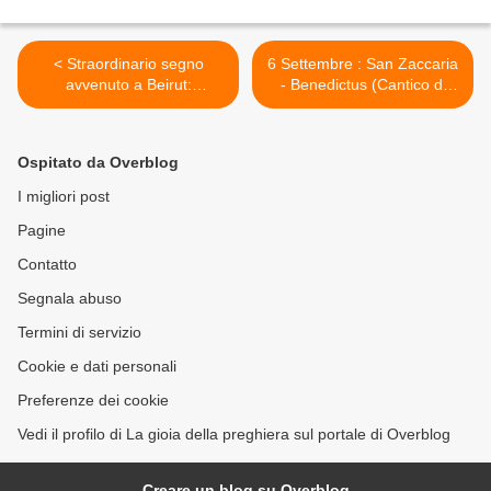
< Straordinario segno
6 Settembre : San Zaccaria
avvenuto a Beirut:
- Benedictus (Cantico di
nonostante l'esplosione
Zaccaria) >
statua della Beata Vergine
resta intatta
Ospitato da Overblog
I migliori post
Pagine
Contatto
Segnala abuso
Termini di servizio
Cookie e dati personali
Preferenze dei cookie
Vedi il profilo di La gioia della preghiera sul portale di Overblog
Creare un blog su Overblog