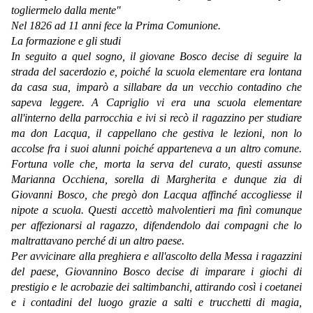
togliermelo dalla mente"
Nel 1826 ad 11 anni fece la Prima Comunione.
La formazione e gli studi
In seguito a quel sogno, il giovane Bosco decise di seguire la
strada del sacerdozio e, poiché la scuola elementare era lontana
da casa sua, imparò a sillabare da un vecchio contadino che
sapeva leggere. A Capriglio vi era una scuola elementare
all'interno della parrocchia e ivi si recò il ragazzino per studiare
ma don Lacqua, il cappellano che gestiva le lezioni, non lo
accolse fra i suoi alunni poiché apparteneva a un altro comune.
Fortuna volle che, morta la serva del curato, questi assunse
Marianna Occhiena, sorella di Margherita e dunque zia di
Giovanni Bosco, che pregò don Lacqua affinché accogliesse il
nipote a scuola. Questi accettò malvolentieri ma finì comunque
per affezionarsi al ragazzo, difendendolo dai compagni che lo
maltrattavano perché di un altro paese.
Per avvicinare alla preghiera e all'ascolto della Messa i ragazzini
del paese, Giovannino Bosco decise di imparare i giochi di
prestigio e le acrobazie dei saltimbanchi, attirando così i coetanei
e i contadini del luogo grazie a salti e trucchetti di magia,