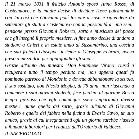
Il 21 marzo 1831 il fratello Antonio sposò Anna Rosso, di
Castelnuovo, e la madre decise di dividere l'asse patrimoniale
con lui così che Giovanni poté tornare a casa e riprendere da
settembre gli studi a Castelnuovo con la possibilità di una semi-
pensione presso Giovanni Roberto, sarto e musicista del paese
che gli insegnò il proprio mestiere. A fine anno decise di andare a
studiare a Chieri e in estate andò al Sussambrino, una cascina
che suo fratello Giuseppe, insieme a Giuseppe Febraro, aveva
preso a mezzadria per approfondire gli studi.
Grazie all'aiuto del maestro, Don Emanuele Virano, riuscì a
recuperare tutto il tempo perduto ma, non appena questi fu
nominato parroco di Mondonio e dovette abbandonare la scuola,
il suo sostituto, don Nicola Moglia, di 75 anni, non riuscendo a
contenere i suoi giovani studenti, fece perdere al giovane Bosco
tempo prezioso che egli comunque spese imparando diversi
mestieri, quale quello del sarto, grazie all'aiuto di Giovanni
Roberto e quello del fabbro nella fucina di Evasio Savio, un suo
amico, grazie ai cui insegnamenti egli un giorno sarebbe riuscito
a fondare laboratori per i ragazzi dell'Oratorio di Valdocco.
IL SACERDOZIO