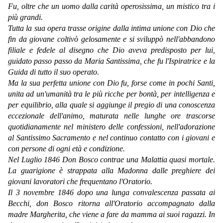
Fu, oltre che un uomo dalla carità operosissima, un mistico tra i
più grandi.
Tutta la sua opera trasse origine dalla intima unione con Dio che
fin da giovane coltivò gelosamente e si sviluppò nell'abbandono
filiale e fedele al disegno che Dio aveva predisposto per lui,
guidato passo passo da Maria Santissima, che fu l'Ispiratrice e la
Guida di tutto il suo operato.
Ma la sua perfetta unione con Dio fu, forse come in pochi Santi,
unita ad un'umanità tra le più ricche per bontà, per intelligenza e
per equilibrio, alla quale si aggiunge il pregio di una conoscenza
eccezionale dell'animo, maturata nelle lunghe ore trascorse
quotidianamente nel ministero delle confessioni, nell'adorazione
al Santissimo Sacramento e nel continuo contatto con i giovani e
con persone di ogni età e condizione.
Nel Luglio 1846 Don Bosco contrae una Malattia quasi mortale.
La guarigione è strappata alla Madonna dalle preghiere dei
giovani lavoratori che frequentano l'Oratorio.
Il 3 novembre 1846 dopo una lunga convalescenza passata ai
Becchi, don Bosco ritorna all'Oratorio accompagnato dalla
madre Margherita, che viene a fare da mamma ai suoi ragazzi. In