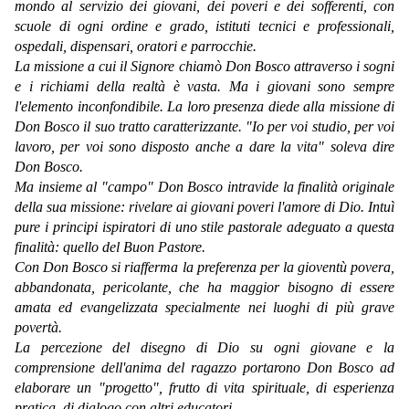
mondo al servizio dei giovani, dei poveri e dei sofferenti, con
scuole di ogni ordine e grado, istituti tecnici e professionali,
ospedali, dispensari, oratori e parrocchie.
La missione a cui il Signore chiamò Don Bosco attraverso i sogni
e i richiami della realtà è vasta. Ma i giovani sono sempre
l'elemento inconfondibile. La loro presenza diede alla missione di
Don Bosco il suo tratto caratterizzante. "Io per voi studio, per voi
lavoro, per voi sono disposto anche a dare la vita" soleva dire
Don Bosco.
Ma insieme al "campo" Don Bosco intravide la finalità originale
della sua missione: rivelare ai giovani poveri l'amore di Dio. Intuì
pure i principi ispiratori di uno stile pastorale adeguato a questa
finalità: quello del Buon Pastore.
Con Don Bosco si riafferma la preferenza per la gioventù povera,
abbandonata, pericolante, che ha maggior bisogno di essere
amata ed evangelizzata specialmente nei luoghi di più grave
povertà.
La percezione del disegno di Dio su ogni giovane e la
comprensione dell'anima del ragazzo portarono Don Bosco ad
elaborare un "progetto", frutto di vita spirituale, di esperienza
pratica, di dialogo con altri educatori.