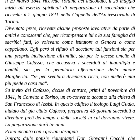
Il 29 marzo 1841 ricevette l'ordine del diaconato, il 26 maggio
iniziò gli esercizi spirituali di preparazione al sacerdozio che
ricevette il 5 giugno 1841 nella Cappella dell'Arcivescovado di
Torino.
Diventato prete, ricevette alcune proposte lavorative da parte di
amici e conoscenti che, per ricompensare lui e la sua famiglia dei
sacrifici fatti, lo volevano come istitutore a Genova o come
cappellano. Egli però si rifiutò di accettare tali funzioni sia per
una propria inclinazione all'umiltà, sia per le accese omelie di
Giuseppe Cafasso, che accusava i sacerdoti di ingordigia e
avidità, sia per la perentoria affermazione della madre
Margherita: "Se per sventura diventerai ricco, non metterò mai
più piede a ca­sa tua".
Su invito del Cafasso, decise di entrare, primi di novembre del
1841, in Convitto a Torino, un ex-convento accanto alla chiesa di
San Francesco di Assisi. In questo edificio il teologo Luigi Guala,
aiutato dal già citato Cafasso, preparava 45 giovani sacerdoti a
diventare preti del tempo e della società in cui dovranno vivere.
La preparazione durò tre anni.
Primi incontri con i giovani disagiati
Ispirato dalle notizie riguardanti Don Giovanni Cocchi, che