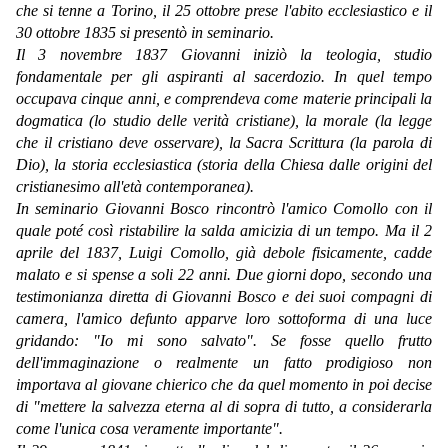
che si tenne a Torino, il 25 ottobre prese l'abito ecclesiastico e il
30 ottobre 1835 si presentò in seminario.
Il 3 novembre 1837 Giovanni iniziò la teologia, studio
fondamentale per gli aspiranti al sacerdozio. In quel tempo
occupava cinque anni, e comprendeva come materie principali la
dogmatica (lo studio delle verità cristiane), la morale (la legge
che il cristiano deve osservare), la Sacra Scrittura (la parola di
Dio), la storia ecclesiastica (storia della Chiesa dalle origini del
cristianesimo all'età contemporanea).
In seminario Giovanni Bosco rincontrò l'amico Comollo con il
quale poté così ristabilire la salda amicizia di un tempo. Ma il 2
aprile del 1837, Luigi Comollo, già debole fisicamente, cadde
malato e si spense a soli 22 anni. Due giorni dopo, secondo una
testimonianza diretta di Giovanni Bosco e dei suoi compagni di
camera, l'amico defunto apparve loro sottoforma di una luce
gridando: "Io mi sono salvato". Se fosse quello frutto
dell'immaginazione o realmente un fatto prodigioso non
importava al giovane chierico che da quel momento in poi decise
di "mettere la salvezza eterna al di sopra di tutto, a considerarla
come l'unica cosa veramente importante".