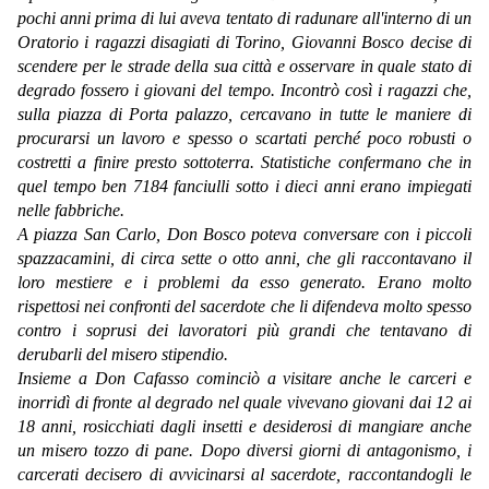
pochi anni prima di lui aveva tentato di radunare all'interno di un
Oratorio i ragazzi disagiati di Torino, Giovanni Bosco decise di
scendere per le strade della sua città e osservare in quale stato di
degrado fossero i giovani del tempo. Incontrò così i ragazzi che,
sulla piazza di Porta palazzo, cercavano in tutte le maniere di
procurarsi un lavoro e spesso o scartati perché poco robusti o
costretti a finire presto sottoterra. Statistiche confermano che in
quel tempo ben 7184 fanciulli sotto i dieci anni erano impiegati
nelle fabbriche.
A piazza San Carlo, Don Bosco poteva conversare con i piccoli
spazzacamini, di circa sette o otto anni, che gli raccontavano il
loro mestiere e i problemi da esso generato. Erano molto
rispettosi nei confronti del sacerdote che li difendeva molto spesso
contro i soprusi dei lavoratori più grandi che tentavano di
derubarli del misero stipendio.
Insieme a Don Cafasso cominciò a visitare anche le carceri e
inorridì di fronte al degrado nel quale vivevano giovani dai 12 ai
18 anni, rosicchiati dagli insetti e desiderosi di mangiare anche
un misero tozzo di pane. Dopo diversi giorni di antagonismo, i
carcerati decisero di avvicinarsi al sacerdote, raccontandogli le