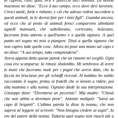
di capretti, cani, gatti, orsi e parecchi altri animali. La donna
maestosa mi disse: "Ecco il tuo campo, ecco dove devi lavorare.
Cresci umile, forte e robusto, e ciò che adesso vedrai succedere a
questi animali, tu lo dovrai fare per i miei figli". Guardai ancora,
ed ecco che al posto di animali feroci comparvero altrettanti
agnelli mansueti, che saltellavano, correvano, belavano,
facevano festa attorno a quell'uomo e a quella signora. A quel
punto nel sogno mi misi a piangere. Dissi a quella signora che
non capivo tutte quelle cose. Allora mi pose una mano sul capo e
mi disse: "A suo tempo, tutto comprenderai" .
Aveva appena detto queste parole che un rumore mi svegliò. Ogni
cosa era scomparsa. Io rimasi sbalordito. Mi sembrava di avere
le mani che facevano male per i pugni che avevo dato, che la
faccia mi bruciasse per gli schiaffi ricevuti. Al mattino ho subito
raccontato il sogno, prima ai fratelli che si misero a ridere, poi
alla mamma e alla nonna. Ognuno diede la sua interpretazione.
Giuseppe disse: "Diventerai un pecoraio". Mia madre: "Chissà
che non abbia a diventare prete". Antonio malignò: "Sarai un
capo di briganti". L'ultima parola la disse la nonna, che non
sapeva né leggere né scrivere: "Non bisogna credere ai sogni". Io
ero del parere della nonna. Tuttavia quel sogno non riuscii più a