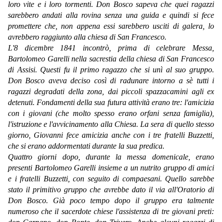
loro vite e i loro tormenti. Don Bosco sapeva che quei ragazzi
sarebbero andati alla rovina senza una guida e quindi si fece
promettere che, non appena essi sarebbero usciti di galera, lo
avrebbero raggiunto alla chiesa di San Francesco.
L'8 dicembre 1841 incontrò, prima di celebrare Messa,
Bartolomeo Garelli nella sacrestia della chiesa di San Francesco
di Assisi. Questi fu il primo ragazzo che si unì al suo gruppo.
Don Bosco aveva deciso così di radunare intorno a sè tutti i
ragazzi degradati della zona, dai piccoli spazzacamini agli ex
detenuti. Fondamenti della sua futura attività erano tre: l'amicizia
con i giovani (che molto spesso erano orfani senza famiglia),
l'istruzione e l'avvicinamento alla Chiesa. La sera di quello stesso
giorno, Giovanni fece amicizia anche con i tre fratelli Buzzetti,
che si erano addormentati durante la sua predica.
Quattro giorni dopo, durante la messa domenicale, erano
presenti Bartolomeo Garelli insieme a un nutrito gruppo di amici
e i fratelli Buzzetti, con seguito di compaesani. Quello sarebbe
stato il primitivo gruppo che avrebbe dato il via all'Oratorio di
Don Bosco. Già poco tempo dopo il gruppo era talmente
numeroso che il sacerdote chiese l'assistenza di tre giovani preti: