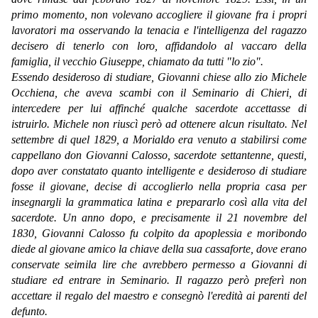
primo momento, non volevano accogliere il giovane fra i propri
lavoratori ma osservando la tenacia e l'intelligenza del ragazzo
decisero di tenerlo con loro, affidandolo al vaccaro della
famiglia, il vecchio Giuseppe, chiamato da tutti "lo zio".
Essendo desideroso di studiare, Giovanni chiese allo zio Michele
Occhiena, che aveva scambi con il Seminario di Chieri, di
intercedere per lui affinché qualche sacerdote accettasse di
istruirlo. Michele non riuscì però ad ottenere alcun risultato. Nel
settembre di quel 1829, a Morialdo era venuto a stabilirsi come
cappellano don Giovanni Calosso, sacerdote settantenne, questi,
dopo aver constatato quanto intelligente e desideroso di studiare
fosse il giovane, decise di accoglierlo nella propria casa per
insegnargli la grammatica latina e prepararlo così alla vita del
sacerdote. Un anno dopo, e precisamente il 21 novembre del
1830, Giovanni Calosso fu colpito da apoplessia e moribondo
diede al giovane amico la chiave della sua cassaforte, dove erano
conservate seimila lire che avrebbero permesso a Giovanni di
studiare ed entrare in Seminario. Il ragazzo però preferì non
accettare il regalo del maestro e consegnò l'eredità ai parenti del
defunto.