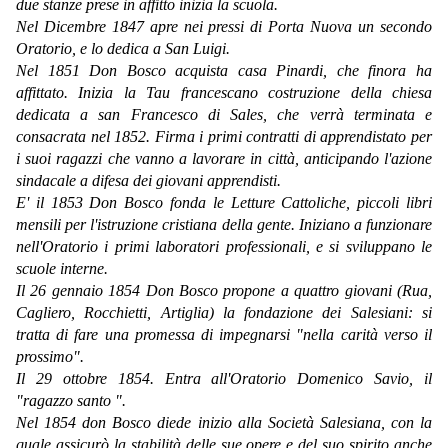
due stanze prese in affitto inizia la scuola.
Nel Dicembre 1847 apre nei pressi di Porta Nuova un secondo
Oratorio, e lo dedica a San Luigi.
Nel 1851 Don Bosco acquista casa Pinardi, che finora ha
affittato. Inizia la Tau francescano costruzione della chiesa
dedicata a san Francesco di Sales, che verrà terminata e
consacrata nel 1852. Firma i primi contratti di apprendistato per
i suoi ragazzi che vanno a lavorare in città, anticipando l'azione
sindacale a difesa dei giovani apprendisti.
E' il 1853 Don Bosco fonda le Letture Cattoliche, piccoli libri
mensili per l'istruzione cristiana della gente. Iniziano a funzionare
nell'Oratorio i primi laboratori professionali, e si sviluppano le
scuole interne.
Il 26 gennaio 1854 Don Bosco propone a quattro giovani (Rua,
Cagliero, Rocchietti, Artiglia) la fondazione dei Salesiani: si
tratta di fare una promessa di impegnarsi "nella carità verso il
prossimo".
Il 29 ottobre 1854. Entra all'Oratorio Domenico Savio, il
"ragazzo santo ".
Nel 1854 don Bosco diede inizio alla Società Salesiana, con la
quale assicurò la stabilità delle sue opere e del suo spirito anche