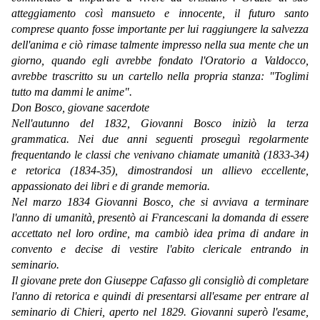
atteggiamento così mansueto e innocente, il futuro santo
comprese quanto fosse importante per lui raggiungere la salvezza
dell'anima e ciò rimase talmente impresso nella sua mente che un
giorno, quando egli avrebbe fondato l'Oratorio a Valdocco,
avrebbe trascritto su un cartello nella propria stanza: "Toglimi
tutto ma dammi le anime".
Don Bosco, giovane sacerdote
Nell'autunno del 1832, Giovanni Bosco iniziò la terza
grammatica. Nei due anni seguenti proseguì regolarmente
frequentando le classi che venivano chiamate umanità (1833-34)
e retorica (1834-35), dimostrandosi un allievo eccellente,
appassionato dei libri e di grande memoria.
Nel marzo 1834 Giovanni Bosco, che si avviava a terminare
l'anno di umanità, presentò ai Francescani la domanda di essere
accettato nel loro ordine, ma cambiò idea prima di andare in
convento e decise di vestire l'abito clericale entrando in
seminario.
Il giovane prete don Giuseppe Cafasso gli consigliò di completare
l'anno di retorica e quindi di presentarsi all'esame per entrare al
seminario di Chieri, aperto nel 1829. Giovanni superò l'esame,