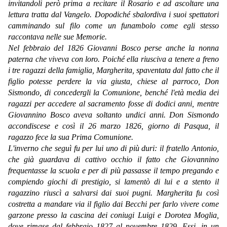
invitandoli però prima a recitare il Rosario e ad ascoltare una
lettura tratta dal Vangelo. Dopodiché sbalordiva i suoi spettatori
camminando sul filo come un funambolo come egli stesso
raccontava nelle sue Memorie.
Nel febbraio del 1826 Giovanni Bosco perse anche la nonna
paterna che viveva con loro. Poiché ella riusciva a tenere a freno
i tre ragazzi della famiglia, Margherita, spaventata dal fatto che il
figlio potesse perdere la via giusta, chiese al parroco, Don
Sismondo, di concedergli la Comunione, benché l'età media dei
ragazzi per accedere al sacramento fosse di dodici anni, mentre
Giovannino Bosco aveva soltanto undici anni. Don Sismondo
accondiscese e così il 26 marzo 1826, giorno di Pasqua, il
ragazzo fece la sua Prima Comunione.
L'inverno che seguì fu per lui uno di più duri: il fratello Antonio,
che già guardava di cattivo occhio il fatto che Giovannino
frequentasse la scuola e per di più passasse il tempo pregando e
compiendo giochi di prestigio, si lamentò di lui e a stento il
ragazzino riuscì a salvarsi dai suoi pugni. Margherita fu così
costretta a mandare via il figlio dai Becchi per farlo vivere come
garzone presso la cascina dei coniugi Luigi e Dorotea Moglia,
dove rimase dal febbraio 1827 al novembre 1829. Essi, in un