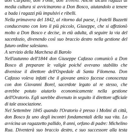
don Carpano, don Ponte, don Trivero. Anche alcuni ragazzi di
media cultura si avvicinarono a Don Bosco, aiutandolo a tenere
a bada i ragazzi più impulsivi e ribelli.
Nella primavera del 1842, al ritorno dal paese, i fratelli Buzzetti
conducevano con loro il più piccolo, Giuseppe, che si affezionò
molto a Don Bosco e decise, in età adulta, di seguire la via del
sacerdozio, divenendo così suo braccio destro nella gestione del
futuro ordine salesiano.
A servizio della Marchesa di Barolo
Nell'autunno dell'1844 don Giuseppe Cafasso comunicò a Don
Bosco di preparare le valigie poiché avevano stabilito che
divenisse il direttore dell'Ospedale di Santa Filomena. Don
Cafasso voleva infatti che il giovane amico facesse conoscenza
con don Giovanni Borel, sacerdote legato al re stesso, che
avrebbe potuto aiutarlo economicamente nella gestione
dell'Oratorio. Egli sarebbe divenuto in seguito il direttore ufficiale
di tale associazione.
Nel Settembre 1845 quando l'Oratorio è presso i Molini di città,
don Bosco fa uno degli incontri fondamentali della sua vita. Lo
avvicina un ragazzetto pallido, 8 anni, orfano di padre: Michelino
Rua. Diventerà suo braccio destro, e suo successore alla testa