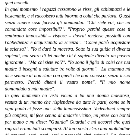
quei monelli.
In quel momento i ragazzi cessarono le risse, gli schiamazzi e le
bestemmie, e si raccolsero tutti intorno a colui che parlava. Quasi
senza sapere cosa facessi gli domandai: "Chi siete voi, che mi
comandate cose impossibili?". "Proprio perché queste cose ti
sembrano impossibili – rispose – dovrai renderle possibili con
l'obbedienza e acquistando la scienza". "Come potrò acquistare
la scienza?". "Io ti darò la maestra. Sotto la sua guida si diventa
sapienti, ma senza di lei anche chi è sapiente diventa un povero
ignorante". "Ma chi siete voi?". "Io sono il figlio di colei che tua
madre ti insegnò a salutare tre volte al giorno". "La mamma mi
dice sempre di non stare con quelli che non conosco, senza il suo
permesso. Perciò ditemi il vostro nome". "Il mio nome
domandalo a mia madre".
In quel momento ho visto vicino a lui una donna maestosa,
vestita di un manto che risplendeva da tutte le parti, come se in
ogni punto ci fosse una stella luminosissima. Vedendomi sempre
più confuso, mi fece cenno di andarle vicino, mi prese con bontà
per mano e mi disse: "Guarda" Guardai e mi accorsi che quei
ragazzi erano tutti scomparsi. Al loro posto c'era una moltitudine