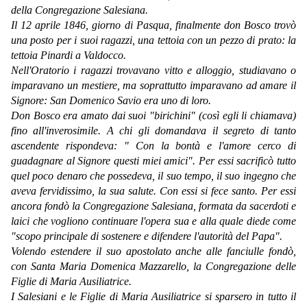
della Congregazione Salesiana.
Il 12 aprile 1846, giorno di Pasqua, finalmente don Bosco trovò
una posto per i suoi ragazzi, una tettoia con un pezzo di prato: la
tettoia Pinardi a Valdocco.
Nell'Oratorio i ragazzi trovavano vitto e alloggio, studiavano o
imparavano un mestiere, ma soprattutto imparavano ad amare il
Signore: San Domenico Savio era uno di loro.
Don Bosco era amato dai suoi "birichini" (così egli li chiamava)
fino all'inverosimile. A chi gli domandava il segreto di tanto
ascendente rispondeva: " Con la bontà e l'amore cerco di
guadagnare al Signore questi miei amici". Per essi sacrificò tutto
quel poco denaro che possedeva, il suo tempo, il suo ingegno che
aveva fervidissimo, la sua salute. Con essi si fece santo. Per essi
ancora fondò la Congregazione Salesiana, formata da sacerdoti e
laici che vogliono continuare l'opera sua e alla quale diede come
"scopo principale di sostenere e difendere l'autorità del Papa".
Volendo estendere il suo apostolato anche alle fanciulle fondò,
con Santa Maria Domenica Mazzarello, la Congregazione delle
Figlie di Maria Ausiliatrice.
I Salesiani e le Figlie di Maria Ausiliatrice si sparsero in tutto il