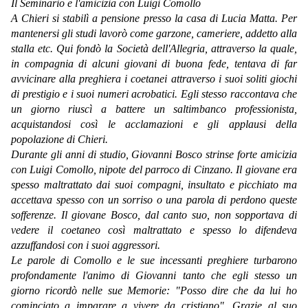
Il Seminario e l'amicizia con Luigi Comollo
A Chieri si stabilì a pensione presso la casa di Lucia Matta. Per
mantenersi gli studi lavorò come garzone, cameriere, addetto alla
stalla etc. Qui fondò la Società dell'Allegria, attraverso la quale,
in compagnia di alcuni giovani di buona fede, tentava di far
avvicinare alla preghiera i coetanei attraverso i suoi soliti giochi
di prestigio e i suoi numeri acrobatici. Egli stesso raccontava che
un giorno riuscì a battere un saltimbanco professionista,
acquistandosi così le acclamazioni e gli applausi della
popolazione di Chieri.
Durante gli anni di studio, Giovanni Bosco strinse forte amicizia
con Luigi Comollo, nipote del parroco di Cinzano. Il giovane era
spesso maltrattato dai suoi compagni, insultato e picchiato ma
accettava spesso con un sorriso o una parola di perdono queste
sofferenze. Il giovane Bosco, dal canto suo, non sopportava di
vedere il coetaneo così maltrattato e spesso lo difendeva
azzuffandosi con i suoi aggressori.
Le parole di Comollo e le sue incessanti preghiere turbarono
profondamente l'animo di Giovanni tanto che egli stesso un
giorno ricordò nelle sue Memorie: "Posso dire che da lui ho
cominciato a imparare a vivere da cristiano". Grazie al suo