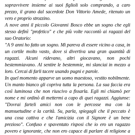
sopravvivere insieme ai suoi figlioli solo comprando, a caro
prezzo, il grano dal sacerdote Don Vittorio Amede, ritenuto un
vero e proprio strozzino.
A nove anni il piccolo Giovanni Bosco ebbe un sogno che egli
stesso definì "profetico" e che più volte raccontò ai ragazzi del
suo Oratorio:
"A 9 anni ho fatto un sogno. Mi pareva di essere vicino a casa, in
un cortile molto vasto, dove si divertiva una gran quantità di
ragazzi. Alcuni ridevano, altri giocavano, non pochi
bestemmiavano. Al sentire le bestemmie, mi slanciai in mezzo a
loro. Cercai di farli tacere usando pugni e parole.
In quel momento apparve un uomo maestoso, vestito nobilmente.
Un manto bianco gli copriva tutta la persona. La sua faccia era
così luminosa che non riuscivo a fissarla. Egli mi chiamò per
nome e mi ordinò di mettermi a capo di quei ragazzi. Aggiunse:
"Dovrai farteli amici non con le percosse ma con la
mansuetudine e la carità. Su, parla, spiegagli che il peccato è
una cosa cattiva e che l'amicizia con il Signore è un bene
prezioso". Confuso e spaventato risposi che io ero un ragazzo
povero e ignorante, che non ero capace di parlare di religione a