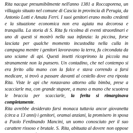
Rita nacque presumibilmente nell'anno 1381 a Roccaporena, un
villaggio situato nel comune di Cascia in provincia di Perugia, da
Antonio Lotti e Amata Ferri. I suoi genitori erano molto credenti
e la situazione economica non era agiata ma decorosa e
tranquilla.
La storia di S. Rita fu ricolma di eventi straordinari e
uno di questi si mostrò nella sua infanzia:
la piccina, forse
lasciata per qualche momento incustodita nella culla in
campagna mentre i genitori lavoravano la terra, fu circondata da
uno sciame di api. Questi insetti ricoprirono la piccola ma
stranamente non la punsero. Un contadino, che nel contempo si
era ferito alla mano con la falce e stava correndo a farsi
medicare, si trovò a passare davanti al cestello dove era riposta
Rita. Viste le api che ronzavano attorno alla bimba, prese a
scacciarle ma, con grande stupore, a mano a mano che scuoteva
le braccia per scacciarle,
la ferita si rimarginava
completamente
.
Rita avrebbe desiderato farsi monaca tuttavia ancor giovanetta
(circa a 13 anni) i genitori, oramai anziani, la promisero in sposa
a Paolo Ferdinando Mancini, un uomo conosciuto per il suo
carattere rissoso e brutale. S. Rita, abituata al dovere non oppose