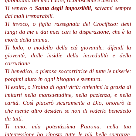
quotidiano del mio cuore, riconoscente e devoto.
Ti venero o
Santa degli impossibili
, salvami sempre
dai mali irreparabili.
Ti invoco, o figlia rassegnata del Crocifisso: tieni
lungi da me e dai miei cari la disperazione, che è la
morte della anima.
Ti lodo, o modello della età giovanile: difendi la
gioventù, dalle insidie della incredulità e della
corruzione.
Ti benedico, o pietosa soccorritrice di tutte le miserie:
porgimi aiuto in ogni bisogno e sventura.
Ti esalto, o Eroina di ogni virtù: ottienimi la grazia di
imitarti nella mansuetudine, nella pazienza, e nella
carità. Così piacerò sicuramente a Dio, onorerò te
che niente altro desideri se non di vederlo benedetto
da tutti.
Ti amo, mia potentissima Patrona: nella tua
intercessione ho riposto tutte le più belle speranze.