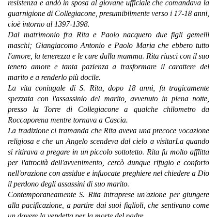
resistenza e andò in sposa al giovane ufficiale che comandava la
guarnigione di Collegiacone, presumibilmente verso i 17-18 anni,
cioè intorno al 1397-1398.
Dal matrimonio fra Rita e Paolo nacquero due figli gemelli
maschi; Giangiacomo Antonio e Paolo Maria che ebbero tutto
l'amore, la tenerezza e le cure dalla mamma. Rita riuscì con il suo
tenero amore e tanta pazienza a trasformare il carattere del
marito e a renderlo più docile.
La vita coniugale di S. Rita, dopo 18 anni, fu tragicamente
spezzata con l'assassinio del marito, avvenuto in piena notte,
presso la Torre di Collegiacone a qualche chilometro da
Roccaporena mentre tornava a Cascia.
La tradizione ci tramanda che Rita aveva una precoce vocazione
religiosa e che un Angelo scendeva dal cielo a visitarLa quando
si ritirava a pregare in un piccolo sottotetto. Rita fu molto afflitta
per l'atrocità dell'avvenimento, cercò dunque rifugio e conforto
nell'orazione con assidue e infuocate preghiere nel chiedere a Dio
il perdono degli assassini di suo marito.
Contemporaneamente S. Rita intraprese un'azione per giungere
alla pacificazione, a partire dai suoi figlioli, che sentivano come
un dovere la vendetta per la morte del padre.