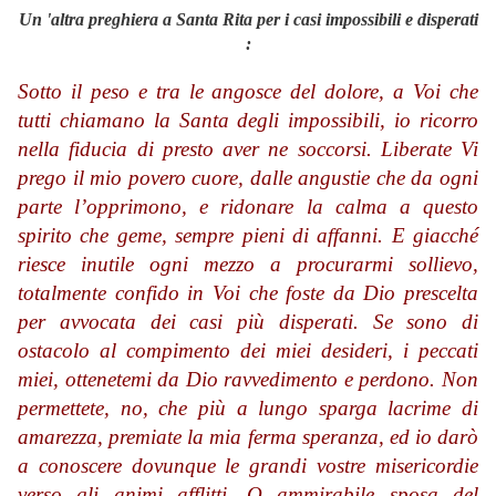
Un 'altra preghiera a Santa Rita per i casi impossibili e disperati
:
Sotto il peso e tra le angosce del dolore, a Voi che
tutti chiamano la Santa degli impossibili, io ricorro
nella fiducia di presto aver ne soccorsi. Liberate Vi
prego il mio povero cuore, dalle angustie che da ogni
parte l’opprimono, e ridonare la calma a questo
spirito che geme, sempre pieni di affanni. E giacché
riesce inutile ogni mezzo a procurarmi sollievo,
totalmente confido in Voi che foste da Dio prescelta
per avvocata dei casi più disperati. Se sono di
ostacolo al compimento dei miei desideri, i peccati
miei, ottenetemi da Dio ravvedimento e perdono. Non
permettete, no, che più a lungo sparga lacrime di
amarezza, premiate la mia ferma speranza, ed io darò
a conoscere dovunque le grandi vostre misericordie
verso gli animi afflitti. O ammirabile sposa del