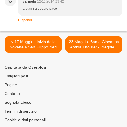
C
carmela
12/11/2014 23:42
aiutami a trovare pace
Rispondi
< 17 Maggio : inizio delle
23 Maggio: Santa Giovanna
Novene a San Filippo Neri
Antida Thouret - Preghiere
e vita >
Ospitato da Overblog
I migliori post
Pagine
Contatto
Segnala abuso
Termini di servizio
Cookie e dati personali