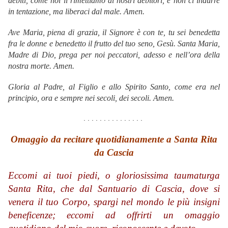
debiti, come noi li rimettiamo ai nostri debitori, e non ci indurre
in tentazione, ma liberaci dal male. Amen.
Ave Maria,
piena di grazia,
il Signore è con te,
tu sei benedetta
fra le donne
e benedetto il frutto del tuo seno, Gesù.
Santa Maria,
Madre di Dio,
prega per noi peccatori,
adesso e nell’ora della
nostra morte.
Amen.
Gloria al Padre, al Figlio e allo Spirito Santo, come era nel
principio, ora e sempre nei secoli, dei secoli. Amen.
. . . . . . . . . . . . . . .
Omaggio da recitare quotidianamente a Santa Rita
da Cascia
Eccomi ai tuoi piedi, o gloriosissima taumaturga
Santa Rita, che dal Santuario di Cascia, dove si
venera il tuo Corpo, spargi nel mondo le più insigni
beneficenze; eccomi ad offrirti un omaggio