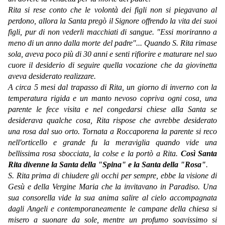
Rita si rese conto che le volontà dei figli non si piegavano al
perdono, allora la Santa pregò il Signore offrendo la vita dei suoi
figli, pur di non vederli macchiati di sangue. "Essi moriranno a
meno di un anno dalla morte del padre"... Quando S. Rita rimase
sola, aveva poco più di 30 anni e senti rifiorire e maturare nel suo
cuore il desiderio di seguire quella vocazione che da giovinetta
aveva desiderato realizzare.
A circa 5 mesi dal trapasso di Rita, un giorno di inverno con la
temperatura rigida e un manto nevoso copriva ogni cosa, una
parente le fece visita e nel congedarsi chiese alla Santa se
desiderava qualche cosa, Rita rispose che avrebbe desiderato
una rosa dal suo orto. Tornata a Roccaporena la parente si reco
nell'orticello e grande fu la meraviglia quando vide una
bellissima rosa sbocciata, la colse e la portò a Rita.
Così Santa
Rita divenne la Santa della "Spina" e la Santa della "Rosa"
.
S. Rita prima di chiudere gli occhi per sempre, ebbe la visione di
Gesù e della Vergine Maria che la invitavano in Paradiso. Una
sua consorella vide la sua anima salire al cielo accompagnata
dagli Angeli e contemporaneamente le campane della chiesa si
misero a suonare da sole, mentre un profumo soavissimo si