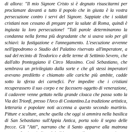
di allora: "Il mio Signore Cristo si è degnato risuscitarmi per
proclamare davanti a tutto il popolo che in giusta è la vostra
persecuzione contro i servi del Signore. Sappiate che i soldati
cristiani non cessano di pregare per la salute di Roma, quindi è
ingiusta la loro persecuzione! "Tali parole determinarono la
condanna nella forma più degradante che si usava solo per gli
schiavi: la fustigazione e l'annegamento. L'esecuzione avvenne
nell'ippodromo o Stadio del Palatino riservato all'imperatore, a
sud del recinto di Teodorico e delle terme di Settimio Severo, che
dall'alto fronteggiano il Circo Massimo. Così Sebastiano, che
sembrava un privilegiato dalla sorte e che gli stessi imperatori
avevano prediletto e chiamato alle cariche più ambite, cadde
sotto la sferza dei carnefici. Per impedire che i cristiani
recuperassero il suo corpo e ne facessero oggetto di venerazione,
il cadavere venne gettato nella grande cloaca che passa sotto la
Via dei Trionfi, presso l'Arco di Costantino.La tradizione artistica,
letteraria e popolare noti accenna a questo secondo martirio.
Pitture e sculture, anche quella che oggi si ammira nella basilica
di San Sebastiano sull'Appia Antica, porta solo il segno delle
frecce. Gli "Atti", narrano che il Santo apparve alla matrona