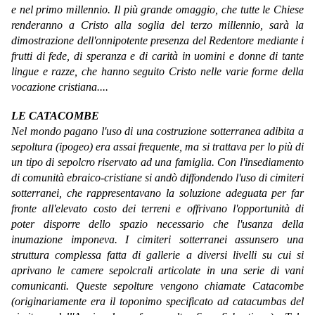
e nel primo millennio. Il più grande omaggio, che tutte le Chiese
renderanno a Cristo alla soglia del terzo millennio, sarà la
dimostrazione dell'onnipotente presenza del Redentore mediante i
frutti di fede, di speranza e di carità in uomini e donne di tante
lingue e razze, che hanno seguito Cristo nelle varie forme della
vocazione cristiana....
LE CATACOMBE
Nel mondo pagano l'uso di una costruzione sotterranea adibita a
sepoltura (ipogeo) era assai frequente, ma si trattava per lo più di
un tipo di sepolcro riservato ad una famiglia. Con l'insediamento
di comunità ebraico-cristiane si andò diffondendo l'uso di cimiteri
sotterranei, che rappresentavano la soluzione adeguata per far
fronte all'elevato costo dei terreni e offrivano l'opportunità di
poter disporre dello spazio necessario che l'usanza della
inumazione imponeva. I cimiteri sotterranei assunsero una
struttura complessa fatta di gallerie a diversi livelli su cui si
aprivano le camere sepolcrali articolate in una serie di vani
comunicanti. Queste sepolture vengono chiamate Catacombe
(originariamente era il toponimo specificato ad catacumbas del