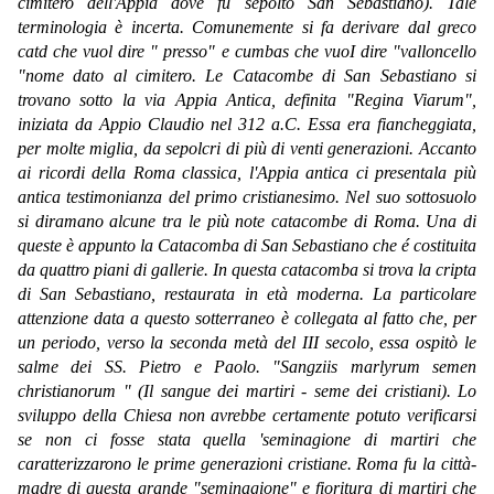
cimitero dell'Appia dove fu sepolto San Sebastiano). Tale
terminologia è incerta. Comunemente si fa derivare dal greco
catd che vuol dire " presso" e cumbas che vuoI dire "valloncello
"nome dato al cimitero. Le Catacombe di San Sebastiano si
trovano sotto la via Appia Antica, definita "Regina Viarum",
iniziata da Appio Claudio nel 312 a.C. Essa era fiancheggiata,
per molte miglia, da sepolcri di più di venti generazioni. Accanto
ai ricordi della Roma classica, l'Appia antica ci presentala più
antica testimonianza del primo cristianesimo. Nel suo sottosuolo
si diramano alcune tra le più note catacombe di Roma. Una di
queste è appunto la Catacomba di San Sebastiano che é costituita
da quattro piani di gallerie. In questa catacomba si trova la cripta
di San Sebastiano, restaurata in età moderna. La particolare
attenzione data a questo sotterraneo è collegata al fatto che, per
un periodo, verso la seconda metà del III secolo, essa ospitò le
salme dei SS. Pietro e Paolo. "Sangziis marlyrum semen
christianorum " (Il sangue dei martiri - seme dei cristiani). Lo
sviluppo della Chiesa non avrebbe certamente potuto verificarsi
se non ci fosse stata quella 'seminagione di martiri che
caratterizzarono le prime generazioni cristiane. Roma fu la città-
madre di questa grande "seminagione" e fioritura di martiri che