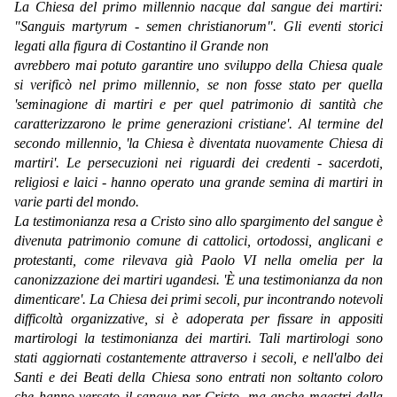
La Chiesa del primo millennio nacque dal sangue dei martiri:
"Sanguis martyrum - semen christianorum". Gli eventi storici
legati alla figura di Costantino il Grande non
avrebbero mai potuto garantire uno sviluppo della Chiesa quale
si verificò nel primo millennio, se non fosse stato per quella
'seminagione di martiri e per quel patrimonio di santità che
caratterizzarono le prime generazioni cristiane'. Al termine del
secondo millennio, 'la Chiesa è diventata nuovamente Chiesa di
martiri'. Le persecuzioni nei riguardi dei credenti - sacerdoti,
religiosi e laici - hanno operato una grande semina di martiri in
varie parti del mondo.
La testimonianza resa a Cristo sino allo spargimento del sangue è
divenuta patrimonio comune di cattolici, ortodossi, anglicani e
protestanti, come rilevava già Paolo VI nella omelia per la
canonizzazione dei martiri ugandesi. 'È una testimonianza da non
dimenticare'. La Chiesa dei primi secoli, pur incontrando notevoli
difficoltà organizzative, si è adoperata per fissare in appositi
martirologi la testimonianza dei martiri. Tali martirologi sono
stati aggiornati costantemente attraverso i secoli, e nell'albo dei
Santi e dei Beati della Chiesa sono entrati non soltanto coloro
che hanno versato il sangue per Cristo, ma anche maestri della