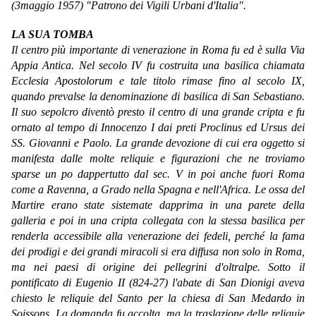
(3maggio 1957) "Patrono dei Vigili Urbani d'Italia".
LA SUA TOMBA
Il centro più importante di venerazione in Roma fu ed è sulla Via
Appia Antica. Nel secolo IV fu costruita una basilica chiamata
Ecclesia Apostolorum e tale titolo rimase fino al secolo IX,
quando prevalse la denominazione di basilica di San Sebastiano.
Il suo sepolcro diventò presto il centro di una grande cripta e fu
ornato al tempo di Innocenzo I dai preti Proclinus ed Ursus dei
SS. Giovanni e Paolo. La grande devozione di cui era oggetto si
manifesta dalle molte reliquie e figurazioni che ne troviamo
sparse un po dappertutto dal sec. V in poi anche fuori Roma
come a Ravenna, a Grado nella Spagna e nell'Africa. Le ossa del
Martire erano state sistemate dapprima in una parete della
galleria e poi in una cripta collegata con la stessa basilica per
renderla accessibile alla venerazione dei fedeli, perché la fama
dei prodigi e dei grandi miracoli si era diffusa non solo in Roma,
ma nei paesi di origine dei pellegrini d'oltralpe. Sotto il
pontificato di Eugenio II (824-27) l'abate di San Dionigi aveva
chiesto le reliquie del Santo per la chiesa di San Medardo in
Soissons. La domanda fu accolta, ma la traslazione delle reliquie