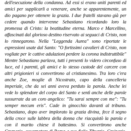
dell'esecuzione della condanna. Ad essi si erano uniti parenti ed
amici per supplicarli a venerare, anche se apparentemente, un
dio pagano per ottenere la grazia. I due fratelli stavano già per
cedere quando intervenne Sebastiano ricordando loro la
promessa di Cristo: la beatitudine eterna. Marco e Marcellino,
affascinati dal glorioso destino riservato ai seguaci di Cristo, non
lo rinnegarono. Nella "Leggenda Aurea" sono riportate le
espressioni usate dal Santo: "O fortissimi cavalieri di Cristo, non
vogliate per le cattive adulazioni perdere la corona indistruttibile"
Mentre Sebastiano parlava, tutti i presenti lo videro circonfuso di
luce, ed i parenti, gli amici e lo stesso custode del carcere con
altri prigionieri si convertirono al cristianesimo. Tra loro c'era
anche Zoe, moglie di Nicostrato, capo della cancelleria
imperiale, che da sei anni aveva perduto la parola. Anche lei
vede lo splendore del corpo del Santo e sentì anche delle parole
sussurrate da un coro angelico: "Tu sarai sempre con me": "Tu
semper mecum eris". Cade in ginocchio davanti al tribuno.
Sebastiano, dopo aver implorato la grazia divina, fece il segno
della croce sulle labbra della donna che riacquistò la parola e
con il marito chiese il battesimo. Si convertirono anche