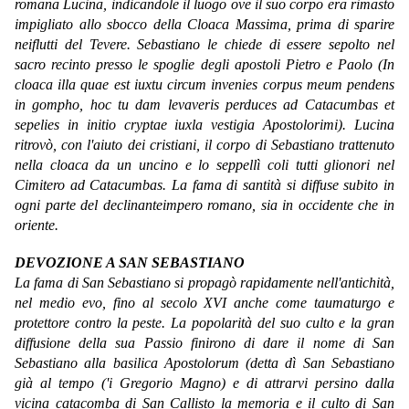
romana Lucina, indicandole il luogo ove il suo corpo era rimasto
impigliato allo sbocco della Cloaca Massima, prima di sparire
neiflutti del Tevere. Sebastiano le chiede di essere sepolto nel
sacro recinto presso le spoglie degli apostoli Pietro e Paolo (In
cloaca illa quae est iuxtu circum invenies corpus meum pendens
in gompho, hoc tu dam levaveris perduces ad Catacumbas et
sepelies in initio cryptae iuxla vestigia Apostolorimi). Lucina
ritrovò, con l'aiuto dei cristiani, il corpo di Sebastiano trattenuto
nella cloaca da un uncino e lo seppellì coli tutti glionori nel
Cimitero ad Catacumbas. La fama di santità si diffuse subito in
ogni parte del declinanteimpero romano, sia in occidente che in
oriente.
DEVOZIONE A SAN SEBASTIANO
La fama di San Sebastiano si propagò rapidamente nell'antichità,
nel medio evo, fino al secolo XVI anche come taumaturgo e
protettore contro la peste. La popolarità del suo culto e la gran
diffusione della sua Passio finirono di dare il nome di San
Sebastiano alla basilica Apostolorum (detta dì San Sebastiano
già al tempo ('i Gregorio Magno) e di attrarvi persino dalla
vicina catacomba di San Callisto la memoria e il culto di San