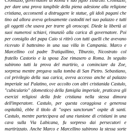
Cromazio, governatore di Roma e suo figlio Tiburzio. Croinazio,
per dare una prova tangibile della piena adesione alla religione
cristiana, acconsentì a distruggere le statue, gli idoli pagani che
tino ad allora aveva gelosamente custoditi nel suo palazzo e tutti
gli oggetti che usava per trarre gli oroscopi. Diede la libertà ai
suoi numerosi schiavi, rinunziò alla carica di governatore. Poi
per consiglio del papa Caio si ritirò con tutti quelli che avevano
ricevuto il battesimo in una sua villa in Campania. Marco e
Marcellino col padre Tratiquillino, Tiburzio, Nicostrato col
fratello Castorio e la sposa Zoe rimasero a Roma. In seguito
subirono tutti la prova del martirio, a cominciare da Zoe,
sorpresa mentre pregava sulla tomba di San Pietro. Sebastiano,
col privilegio della sua carica, aveva accesso anche al palazzo
imperiale sul Palatino, ove accolto con altri cristianida Castulo,
"cubiculario" (domestico) della famiglia imperiale, praticava gli
esercizi religiosi della fede cristiana nella stessa dimora
dell'imperatore. Castulo, per questa coraggiosa e generosa
ospitalità, ebbe il titolo di "ospes sanctorum" ospite di santi.
Castulo, mentre partecipava ad una riunione di cristiani in una
cava sulla Via Labicana, fu sorpreso dai persecutori e
martirizzato. Anche Marco e Marcellino subirono la stessa sorte