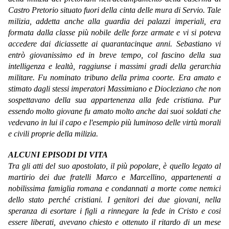
Castro Pretorio situato fuori della cinta delle mura di Servio. Tale
milizia, addetta anche alla guardia dei palazzi imperiali, era
formata dalla classe più nobile delle forze armate e vi si poteva
accedere dai diciassette ai quarantacinque anni. Sebastiano vi
entrò giovanissimo ed in breve tempo, col fascino della sua
intelligenza e lealtà, raggiunse i massimi gradi della gerarchia
militare. Fu nominato tribuno della prima coorte. Era amato e
stimato dagli stessi imperatori Massimiano e Diocleziano che non
sospettavano della sua appartenenza alla fede cristiana. Pur
essendo molto giovane fu amato molto anche dai suoi soldati che
vedevano in lui il capo e l'esempio più luminoso delle virtù morali
e civili proprie della milizia.
ALCUNI EPISODI DI VITA
Tra gli atti del suo apostolato, il più popolare, è quello legato al
martirio dei due fratelli Marco e Marcellino, appartenenti a
nobilissima famiglia romana e condannati a morte come nemici
dello stato perché cristiani. I genitori dei due giovani, nella
speranza di esortare i figli a rinnegare la fede in Cristo e cosi
essere liberati, avevano chiesto e ottenuto il ritardo di un mese