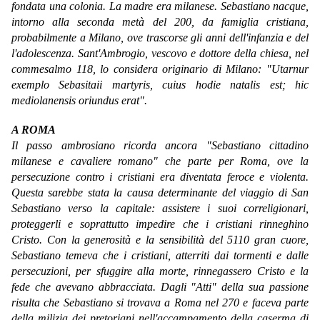
fondata una colonia. La madre era milanese. Sebastiano nacque,
intorno alla seconda metà del 200, da famiglia cristiana,
probabilmente a Milano, ove trascorse gli anni dell'infanzia e del
l'adolescenza. Sant'Ambrogio, vescovo e dottore della chiesa, nel
commesalmo 118, lo considera originario di Milano: "Utarnur
exemplo Sebasitaii martyris, cuius hodie natalis est; hic
mediolanensis oriundus erat".
A ROMA
Il passo ambrosiano ricorda ancora "Sebastiano cittadino
milanese e cavaliere romano" che parte per Roma, ove la
persecuzione contro i cristiani era diventata feroce e violenta.
Questa sarebbe stata la causa determinante del viaggio di San
Sebastiano verso la capitale: assistere i suoi correligionari,
proteggerli e soprattutto impedire che i cristiani rinneghino
Cristo. Con la generosità e la sensibilità del 5110 gran cuore,
Sebastiano temeva che i cristiani, atterriti dai tormenti e dalle
persecuzioni, per sfuggire alla morte, rinnegassero Cristo e la
fede che avevano abbracciata. Dagli "Atti" della sua passione
risulta che Sebastiano si trovava a Roma nel 270 e faceva parte
della milizia dei pretoriani nell'accampamento della caserma di