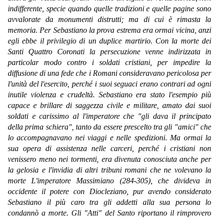
indifferente, specie quando quelle tradizioni e quelle pagine sono
avvalorate da monumenti distrutti; ma di cui è rimasta la
memoria. Per Sebastiano la prova estrema era ormai vicina, anzi
egli ebbe il privilegio di un duplice martirio. Con la morte dei
Santi Quattro Coronati la persecuzione venne indirizzata in
particolar modo contro i soldati cristiani, per impedire la
diffusione di una fede che i Romani consideravano pericolosa per
l'unità del l'esercito, perché i suoi seguaci erano contrari ad ogni
inutile violenza e crudeltà. Sebastiano era stato l'esempio più
capace e brillare di saggezza civile e militare, amato dai suoi
soldati e carissimo al l'imperatore che "gli dava il principato
della prima schiera", tanto da essere prescelto tra gli "amici" che
lo accompagnavano nei viaggi e nelle spedizioni. Ma ormai la
sua opera di assistenza nelle carceri, perché i cristiani non
venissero meno nei tormenti, era divenuta conosciuta anche per
la gelosia e l'invidia di altri tribuni romani che ne volevano la
morte L'imperatore Massimiano (284-305), che divideva in
occidente il potere con Diocleziano, pur avendo considerato
Sebastiano il più caro tra gli addetti alla sua persona lo
condannò a morte. Gli "Atti" del Santo riportano il rimprovero