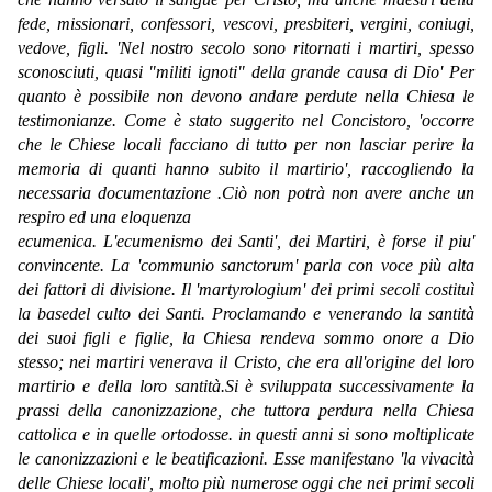
fede, missionari, confessori, vescovi, presbiteri, vergini, coniugi,
vedove, figli. 'Nel nostro secolo sono ritornati i martiri, spesso
sconosciuti, quasi "militi ignoti" della grande causa di Dio' Per
quanto è possibile non devono andare perdute nella Chiesa le
testimonianze. Come è stato suggerito nel Concistoro, 'occorre
che le Chiese locali facciano di tutto per non lasciar perire la
memoria di quanti hanno subito il martirio', raccogliendo la
necessaria documentazione .Ciò non potrà non avere anche un
respiro ed una eloquenza
ecumenica. L'ecumenismo dei Santi', dei Martiri, è forse il piu'
convincente. La 'communio sanctorum' parla con voce più alta
dei fattori di divisione. Il 'martyrologium' dei primi secoli costituì
la basedel culto dei Santi. Proclamando e venerando la santità
dei suoi figli e figlie, la Chiesa rendeva sommo onore a Dio
stesso; nei martiri venerava il Cristo, che era all'origine del loro
martirio
e della loro santità.Si è sviluppata successivamente la
prassi della canonizzazione,
che tuttora perdura nella Chiesa
cattolica e in quelle ortodosse. in questi anni si sono moltiplicate
le canonizzazioni e le beatificazioni. Esse manifestano 'la vivacità
delle Chiese locali', molto più numerose oggi che nei primi secoli