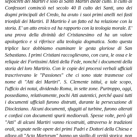
sepolcreti dei Martiri e solo ai Santi Martiri diede culto. Il culto ai
Confessori cominciò nel secolo 40 Il culto dei Santi, uno dei
dogmi principali del Credo, ha avuto i suoi primi anelli nei fasti
trionfali dei Martiri. Il Martirio è un fatto ed ha relazione con la
storia. E' un atto eroico ed ha rapporto con la teologia morale. E'
una prova della divinità del Cristianesimo ed ha un valore
apologetico e si riferisce alla teologia dogmatica. Sotto questa
triplice luce dobbiamo esaminare le gesta gloriose di San
Sebastiano. I primi Cristiani raccoglievano, con cura, le ossa e le
reliquie dei Fortissimi Atleti della Fede, nonché i documenti della
storia del loro Martirio. Con le copie dei processi verbali ufficiali
trascrivevano le "Passiones" che ci sono state trasmesse col
nome di "Atti dei Martiri". S. Clemente istituì, a tale scopo,
l'ufficio dei notai, dividendo Roma, in sette zone. Purtroppo, oggi,
possediamo, relativamente, pochi Atti autentici, perché quasi tutti
i documenti ufficiali furono distrutti, durante la persecuzione di
Diocleziano. Alcuni documenti, sfuggiti al turbine, furono alterati
e confusi con documenti spurii medioevali. Spesse volte, però gli
"Atti" di alcuni Martiri vanno ricostruiti, attraverso le tradizioni
orali, segnate nelle opere dei primi Padri e Dottori della Chiesa e
allora gli "Acta Martyrum" hanno un sigillo di verità storica, non