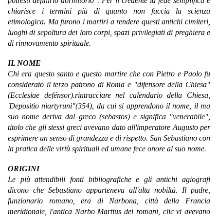
potresti definirlo dormitorio". Per il credente la fede semplifica e
chiarisce i termini più di quanto non faccia la scienza
etimologica. Ma furono i martiri a rendere questi antichi cimiteri,
luoghi di sepoltura dei loro corpi, spazi privilegiati di preghiera e
di rinnovamento spirituale.
IL NOME
Chi era questo santo e questo martire che con Pietro e Paolo fu
considerato il terzo patrono di Roma e "difensore della Chiesa"
(Ecclesiae defénsor).rintracciare nel calendario della Chiesa,
'Depositio niartyruni"(354), da cui si apprendono il nome, il ma
suo nome deriva dal greco (sebastos) e significa "venerabile",
titolo che gli stessi greci avevano dato all'imperatore Augusto per
esprimere un senso di grandezza e di rispetto. San Sebastiano con
la pratica delle virtù spirituali ed umane fece onore al suo nome.
ORIGINI
Le più attendibili fonti bibliografiche e gli antichi agiografi
dicono che Sebastiano apparteneva all'alta nobiltà. Il padre,
funzionario romano, era di Narbona, città della Francia
meridionale, l'antica Narbo Martius dei romani, clic vi avevano