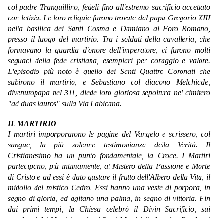
col padre Tranquillino, fedeli fino all'estremo sacrificio accettato
con letizia. Le loro reliquie furono trovate dal papa Gregorio XIII
nella basilica dei Santi Cosma e Damiano al Foro Romano,
presso il luogo del martirio. Tra i soldati della cavalleria, che
formavano la guardia d'onore dell'imperatore, ci furono molti
seguaci della fede cristiana, esemplari per coraggio e valore.
L'episodio più noto è quello dei Santi Quattro Coronati che
subirono il martirio, e Sebastiano col diacono Melchiade,
divenutopapa nel 311, diede loro gloriosa sepoltura nel cimitero
"ad duas lauros" sulla Via Labicana.
IL MARTIRIO
I martiri imporporarono le pagine del Vangelo e scrissero, col
sangue, la più solenne testimonianza della Verità. Il
Cristianesimo ha un punto fondamentale, la Croce. I Martiri
partecipano, più intimamente, al Mistero della Passione e Morte
di Cristo e ad essi è dato gustare il frutto dell'Albero della Vita, il
midollo del mistico Cedro. Essi hanno una veste di porpora, in
segno di gloria, ed agitano una palma, in segno di vittoria. Fin
dai primi tempi, la Chiesa celebrò il Divin Sacrificio, sui