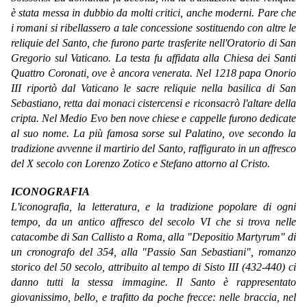
è stata messa in dubbio da molti critici, anche moderni. Pare che
i romani si ribellassero a tale concessione sostituendo con altre le
reliquie del Santo, che furono parte trasferite nell'Oratorio di San
Gregorio sul Vaticano. La testa fu affidata alla Chiesa dei Santi
Quattro Coronati, ove è ancora venerata. Nel 1218 papa Onorio
III riportò dal Vaticano le sacre reliquie nella basilica di San
Sebastiano, retta dai monaci cistercensi e riconsacrò l'altare della
cripta. Nel Medio Evo ben nove chiese e cappelle furono dedicate
al suo nome. La più famosa sorse sul Palatino, ove secondo la
tradizione avvenne il martirio del Santo, raffigurato in un affresco
del X secolo con Lorenzo Zotico e Stefano attorno al Cristo.
ICONOGRAFIA
L'iconografia, la letteratura, e la tradizione popolare di ogni
tempo, da un antico affresco del secolo VI che si trova nelle
catacombe di San Callisto a Roma, alla "Depositio Martyrum" di
un cronografo del 354, alla "Passio San Sebastiani", romanzo
storico del 50 secolo, attribuito al tempo di Sisto III (432-440) ci
danno tutti la stessa immagine. Il Santo è rappresentato
giovanissimo, bello, e trafitto da poche frecce: nelle braccia, nel