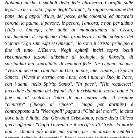
Notiamo anche i simboli della fede attraverso i graffiti sulle
tegole in terracotta: figure degli "oranti"; la rappresentazione del
pane, dei grappoli d'uva, del pesce, della colomba, ed ancorala
corona, la palma, il pavone, le pecore, l'ancora; e non per ultimo
l'Alfa e Omega, che unite al monogramma di Cristo,
racchiudono il significato della grandezza e della potenza del
Signore "Ego sum Alfa et Omega". "Io sono il Cristo, principio e
fine di tutto. L'Eterno. Negli epitaffi incisi sopra loculi
riscontriamo lezioni altissime di teologia, di filosofia, di
spiritualità ma soprattutto di genuina fede. Ne citiamo alcune:
"Vivas in aeterno, cum tuis, in Deo, in pax, inter santos, in Spiritu
Sancto" (Vivrai in eterno, con i tuoi, con i tuoi, in Dio, in Pace,
con i santi, nello Spirito Santo". "In pace", "Hic requiescet"
precedute dal nome dei defunti. Per il cristiano la morte non è la
fine ma al contrario l'alba di una nuova vita. Il termine
"cimitero" ("luogo di riposo", "luogo per dormire) è
contrapposto alla "Necropoli" pagana ("Città dei morti"), la città
dove tutto è finito. San Giovanni Crisostomo, padre della Chiesa
greca afferma: "Dopo l'avvento e il sacrifico di Cristo, la morte
non si chiama più morte ma sonno, per cui anche il cimitero