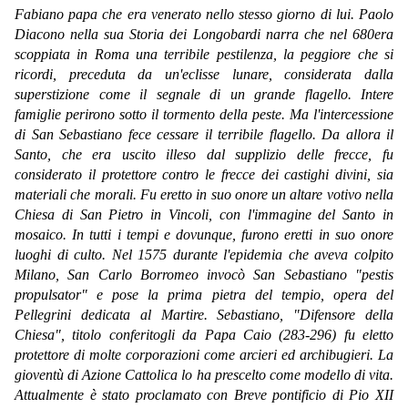
Fabiano papa che era venerato nello stesso giorno di lui. Paolo
Diacono nella sua Storia dei Longobardi narra che nel 680era
scoppiata in Roma una terribile pestilenza, la peggiore che si
ricordi, preceduta da un'eclisse lunare, considerata dalla
superstizione come il segnale di un grande flagello. Intere
famiglie perirono sotto il tormento della peste. Ma l'intercessione
di San Sebastiano fece cessare il terribile flagello. Da allora il
Santo, che era uscito illeso dal supplizio delle frecce, fu
considerato il protettore contro le frecce dei castighi divini, sia
materiali che morali. Fu eretto in suo onore un altare votivo nella
Chiesa di San Pietro in Vincoli, con l'immagine del Santo in
mosaico. In tutti i tempi e dovunque, furono eretti in suo onore
luoghi di culto. Nel 1575 durante l'epidemia che aveva colpito
Milano, San Carlo Borromeo invocò San Sebastiano "pestis
propulsator" e pose la prima pietra del tempio, opera del
Pellegrini dedicata al Martire. Sebastiano, "Difensore della
Chiesa", titolo conferitogli da Papa Caio (283-296) fu eletto
protettore di molte corporazioni come arcieri ed archibugieri. La
gioventù di Azione Cattolica lo ha prescelto come modello di vita.
Attualmente è stato proclamato con Breve pontificio di Pio XII