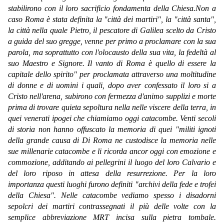
stabilirono con il loro sacrificio fondamenta della Chiesa.Non a
caso Roma è stata definita la "città dei martiri", la "città santa",
la città nella quale Pietro, il pescatore di Galilea scelto da Cristo
a guida del suo gregge, venne per primo a proclamare con la sua
parola, ma soprattutto con l'olocausto della sua vita, la fedeltà al
suo Maestro e Signore. Il vanto di Roma è quello di essere la
capitale dello spirito" per proclamata attraverso una moltitudine
di donne e di uomini i quali, dopo aver confessato il loro si a
Cristo nell'arena, subirono con fermezza d'animo supplizi e morte
prima di trovare quieta sepoltura nella nelle viscere della terra, in
quei venerati ipogei che chiamiamo oggi catacombe. Venti secoli
di storia non hanno offuscato la memoria di quei "militi ignoti
della grande causa di Di Roma ne custodisce la memoria nelle
sue millenarie catacombe e li ricorda ancor oggi con emozione e
commozione, additando ai pellegrini il luogo del loro Calvario e
del loro riposo in attesa della resurrezione. Per la loro
importanza questi luoghi furono definiti "archivi della fede e trofei
della Chiesa". Nelle catacombe vediamo spesso i disadorni
sepolcri dei martiri contrassegnati il più delle volte con la
semplice abbreviazione MRT incisa sulla pietra tombale.