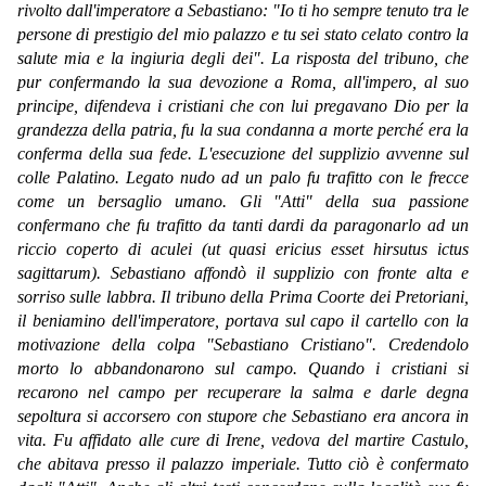
rivolto dall'imperatore a Sebastiano: "Io ti ho sempre tenuto tra le
persone di prestigio del mio palazzo e tu sei stato celato contro la
salute mia e la ingiuria degli dei". La risposta del tribuno, che
pur confermando la sua devozione a Roma, all'impero, al suo
principe, difendeva i cristiani che con lui pregavano Dio per la
grandezza della patria, fu la sua condanna a morte perché era la
conferma della sua fede. L'esecuzione del supplizio avvenne sul
colle Palatino. Legato nudo ad un palo fu trafitto con le frecce
come un bersaglio umano. Gli "Atti" della sua passione
confermano che fu trafitto da tanti dardi da paragonarlo ad un
riccio coperto di aculei (ut quasi ericius esset hirsutus ictus
sagittarum). Sebastiano affondò il supplizio con fronte alta e
sorriso sulle labbra. Il tribuno della Prima Coorte dei Pretoriani,
il beniamino dell'imperatore, portava sul capo il cartello con la
motivazione della colpa "Sebastiano Cristiano". Credendolo
morto lo abbandonarono sul campo. Quando i cristiani si
recarono nel campo per recuperare la salma e darle degna
sepoltura si accorsero con stupore che Sebastiano era ancora in
vita. Fu affidato alle cure di Irene, vedova del martire Castulo,
che abitava presso il palazzo imperiale. Tutto ciò è confermato