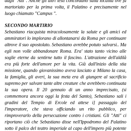
dagli "Atti". Anche gli altri testi concordano sulla località ove fu
martoriato per la prima volta, il Palatino e precisamente nel
luogo chiamato "Campus ".
SECONDO MARTIRIO
Sebastiano riacquista miracolosamente la salute e gli amici ed
ammiratori lo implorano di allontanarsi da Roma per continuare
altrove il suo apostolato. Sebastiano avrebbe potuto salvarsi.. Ma
egli non volle abbandonare Roma. Era' stato tanto vicino alle
soglie eterne da sentirne tutto il fascino. L'attrazione dell'aldilà
era più forte dell'amore per la vita. Già dall'inizio della stia
missione, quando giovanissimo aveva lasciato a Milano la casa,
la famiglia, gli averi, la sua meta era di giungere al sacrificio
supremo per salvare tante altre creature che avrebbero continuata
la sua opera. Il 20 gennaio di un anno imprecisato, (si
commemora ancora oggi la festa del Santo), Sebastiano sali i
gradini del Tempio di Ercole ed attese i] passaggio del
l'imperatore, che stava officiando un rito pubblico, per
rimproverarlo della persecuzione contro i cristiani. Gli "Atti" ci
riportano ciò che Sebastiano disse nell'Ippodromo del Palatino
sotto il palco del teatro imperiale al capo dell'impero più potente