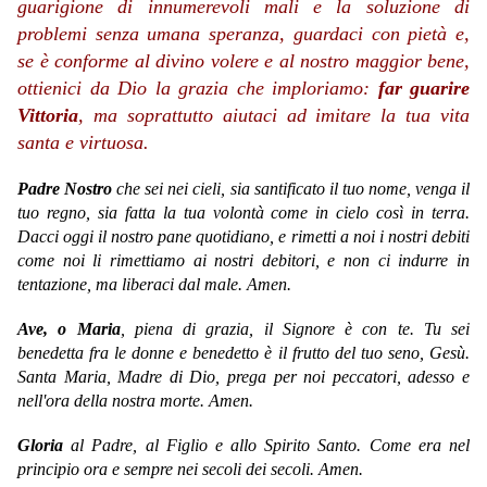
guarigione di innumerevoli mali e la soluzione di
problemi senza umana speranza, guardaci con pietà e,
se è conforme al divino volere e al nostro maggior bene,
ottienici da Dio la grazia che imploriamo:
far guarire
Vittoria
, ma soprattutto aiutaci ad imitare la tua vita
santa e virtuosa.
Padre Nostro
che sei nei cieli, sia santificato il tuo nome, venga il
tuo regno, sia fatta la tua volontà come in cielo così in terra.
Dacci oggi il nostro pane quotidiano, e rimetti a noi i nostri debiti
come noi li rimettiamo ai nostri debitori, e non ci indurre in
tentazione, ma liberaci dal male. Amen.
Ave, o Maria
, piena di grazia, il Signore è con te. Tu sei
benedetta fra le donne e benedetto è il frutto del tuo seno, Gesù.
Santa Maria, Madre di Dio, prega per noi peccatori, adesso e
nell'ora della nostra morte. Amen.
Gloria
al Padre, al Figlio e allo Spirito Santo. Come era nel
principio ora e sempre nei secoli dei secoli. Amen.