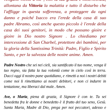
allontana da
Vittoria
la malattia e tutto il disturbo che
l'affligge in questa sofferenza, a proteggere da ogni
danno e poiché Isacco era l'erede della casa di suo
padre Abramo, così anche questo piccolo è l'erede della
casa dei suoi genitori, in modo che possano gioire e
gioire in Dio nostro Signore . Lo chiediamo per
intercessione di San Charbel, protettore dei bambini, per
la gloria della Santissima Trinità: Padre, Figlio e Spirito
Santo, e per la salvezza delle nostre anime. Amen.
Padre Nostro
che sei nei cieli, sia santificato il tuo nome, venga il
tuo regno, sia fatta la tua volontà come in cielo così in terra.
Dacci oggi il nostro pane quotidiano, e rimetti a noi i nostri debiti
come noi li rimettiamo ai nostri debitori, e non ci indurre in
tentazione, ma liberaci dal male. Amen.
Ave, o Maria
, piena di grazia, il Signore è con te. Tu sei
benedetta fra le donne e benedetto è il frutto del tuo seno, Gesù.
Santa Maria, Madre di Dio, prega per noi peccatori, adesso e