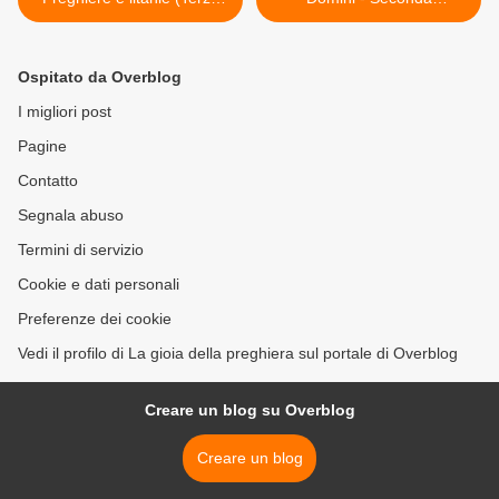
venerdì dopo la Pentecoste
Domenica dopo quella di
- 5 giugno 2026)
Pentecoste (07 GIUGNO
2026) >
Ospitato da Overblog
I migliori post
Pagine
Contatto
Segnala abuso
Termini di servizio
Cookie e dati personali
Preferenze dei cookie
Vedi il profilo di La gioia della preghiera sul portale di Overblog
Creare un blog su Overblog
Creare un blog