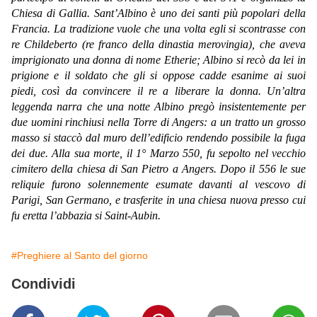
Chiesa di Gallia. Sant’Albino è uno dei santi più popolari della
Francia. La tradizione vuole che una volta egli si scontrasse con
re Childeberto (re franco della dinastia merovingia), che aveva
imprigionato una donna di nome Etherie; Albino si recò da lei in
prigione e il soldato che gli si oppose cadde esanime ai suoi
piedi, così da convincere il re a liberare la donna. Un’altra
leggenda narra che una notte Albino pregò insistentemente per
due uomini rinchiusi nella Torre di Angers: a un tratto un grosso
masso si staccò dal muro dell’edificio rendendo possibile la fuga
dei due. Alla sua morte, il 1° Marzo 550, fu sepolto nel vecchio
cimitero della chiesa di San Pietro a Angers. Dopo il 556 le sue
reliquie furono solennemente esumate davanti al vescovo di
Parigi, San Germano, e trasferite in una chiesa nuova presso cui
fu eretta l’abbazia si Saint-Aubin.
#Preghiere al Santo del giorno
Condividi