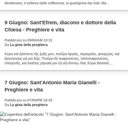
desiderano, il sollievo dalle sofferenze, la guarigione dai mali. Ma
principalmente ottieni il dono di...
9 Giugno: Sant'Efrem, diacono e dottore della
Chiesa - Preghiere e vita
Pubblicato su 09/06/AM 10:32
Da
La gioia della preghiera
Κύριε καὶ Δέσποτα τῆς ζωῆς μου, πνεῦμα ἀργίας, περιεργίας, φιλαρχίας, καὶ
ἀργολογίας μή μοι δῷς. Πνεῦμα δὲ σωφροσύνης, ταπεινοφροσύνης,
ὑπομονῆς, καὶ ἀγάπης χάρισαί μοι τῷ σῷ δούλῳ. Ναί, Κύριε Βασιλεῦ,
δώρησαι μοι τοῦ ὁρᾶν τὰ ἐμὰ πταίσματα, καὶ μὴ κατακρίνειν...
7 Giugno: Sant'Antonio Maria Gianelli -
Preghiere e vita
Pubblicato su 07/06/PM 18:38
Da
La gioia della preghiera