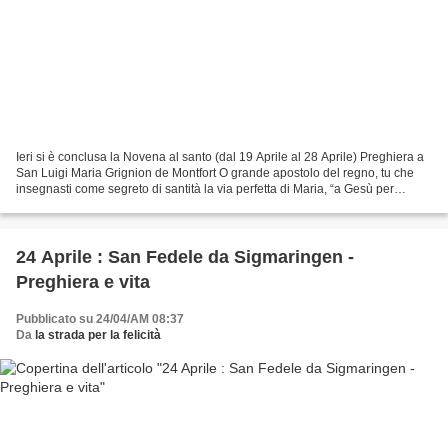
Ieri si è conclusa la Novena al santo (dal 19 Aprile al 28 Aprile) Preghiera a
San Luigi Maria Grignion de Montfort O grande apostolo del regno, tu che
insegnasti come segreto di santità la via perfetta di Maria, “a Gesù per
Maria”, la via stessa voluta...
24 Aprile : San Fedele da Sigmaringen -
Preghiera e vita
Pubblicato su 24/04/AM 08:37
Da
la strada per la felicità