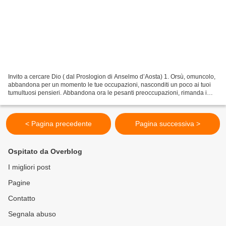
Invito a cercare Dio ( dal Proslogion di Anselmo d’Aosta) 1. Orsù, omuncolo,
abbandona per un momento le tue occupazioni, nasconditi un poco ai tuoi
tumultuosi pensieri. Abbandona ora le pesanti preoccupazioni, rimanda i
tuoi laboriosi impegni. Per un...
< Pagina precedente
Pagina successiva >
Ospitato da Overblog
I migliori post
Pagine
Contatto
Segnala abuso