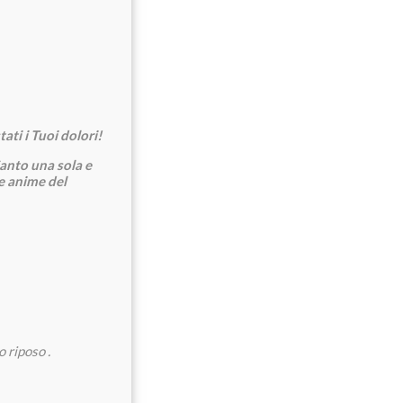
tati i Tuoi dolori!
Santo una sola e
le anime del
 riposo .