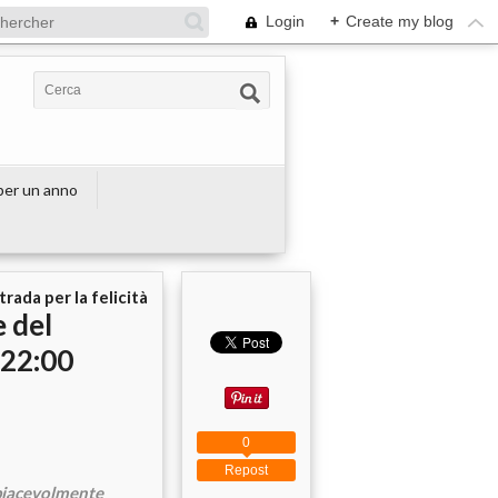
Login
+
Create my blog
 per un anno
strada per la felicità
 del
 22:00
0
Repost
piacevolmente