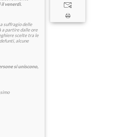
il venerdì.
 suffragio delle
 a partire dalle ore
eghiere scelte tra le
 defunti, alcune
rsone si uniscono,
ossimo