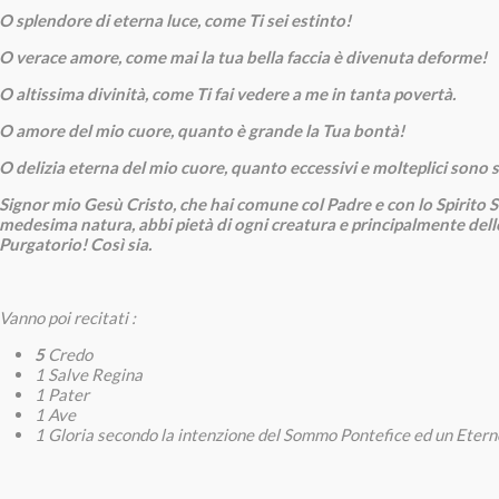
O splendore di eterna luce, come Ti sei estinto!
O verace amore, come mai la tua bella faccia è divenuta deforme!
O altissima divinità, come Ti fai vedere a me in tanta po­vertà.
O amore del mio cuore, quanto è grande la Tua bontà!
O delizia eterna del mio cuo­re, quanto eccessivi e moltepli­ci sono s
Signor mio Gesù Cristo, che hai comune col Padre e con lo Spirito 
mede­sima natura,
abbi pietà di ogni creatura e principalmente del­
Purgatorio! Così sia.
Vanno poi recitati :
5
Credo
1 Salve Regi­na
1 Pater
1 Ave
1 Gloria secondo la intenzione del Som­mo Pontefice ed un Eterno