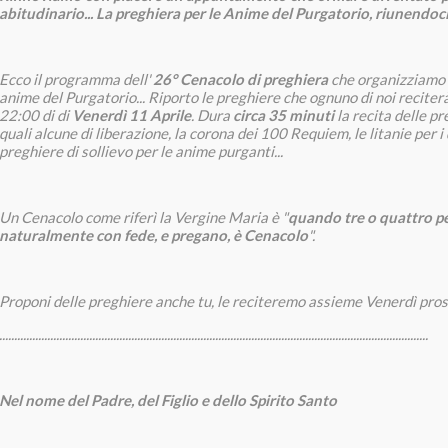
abitudinario... La preghiera per le Anime del Purgatorio, riunendoci 
Ecco il programma dell'
26° Cenacolo di preghiera
che organizziamo a
anime del Purgatorio... Riporto le preghiere che ognuno di noi reciterà
22:00 di di
Venerdì 11 Aprile
. Dura
circa 35 minuti
la recita delle pr
quali alcune di liberazione, la corona dei 100 Requiem, le litanie per i
preghiere di sollievo per le anime purganti...
Un Cenacolo come riferì la Vergine Maria è "
quando tre o quattro pe
naturalmente con fede, e pregano, è Cenacolo
".
Proponi delle preghiere anche tu, le reciteremo assieme Venerdì pr
...............................................................................................................................................
Nel nome del Padre, del Figlio e dello Spirito Santo