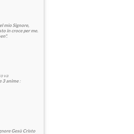
el mio Signore,
sto in croce per me.
en".
to va
re 3 anime
:
ignore Gesù Cristo