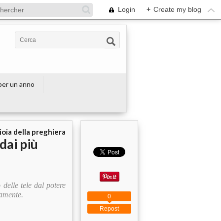
Login
+
Create my blog
 per un anno
ioia della preghiera
dai più
 delle tele dal potere
tamente.
0
Repost