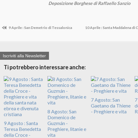
Deposizione Borghese di Raffaello Sanzio
9 Aprile : San Demetrio di Tessalonica
10 Aprile : Santa Maddalena di
Iscriviti alla Newsletter
Ti potrebbero interessare anche:
7 Agosto: San
7
Gaetano da Thiene
d
8 Agosto: San
- Preghiere e vita
R
Domenico de
9 Agosto : Santa
Guzmán -
Teresa Benedetta
Preghiere, litanie e
della Croce -
vita