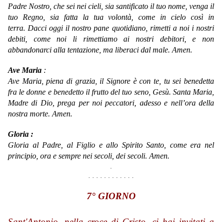
Padre Nostro, che sei nei cieli, sia santificato il tuo nome, venga il
tuo Regno, sia fatta la tua volontà, come in cielo così in
terra. Dacci oggi il nostro pane quotidiano, rimetti a noi i nostri
debiti, come noi li rimettiamo ai nostri debitori, e non
abbandonarci alla tentazione, ma liberaci dal male. Amen.
Ave Maria
:
Ave Maria,
piena di grazia,
il Signore è con te,
tu sei benedetta
fra le donne
e benedetto il frutto del tuo seno, Gesù.
Santa Maria,
Madre di Dio,
prega per noi peccatori,
adesso e nell’ora della
nostra morte.
Amen.
Gloria :
Gloria al Padre, al Figlio e allo Spirito Santo, come era nel
principio, ora e sempre nei secoli, dei secoli. Amen.
.
. . . . . . . . . . . .
7° GIORNO
Sant'Antonio, nella croce di Cristo, ci hai invitati a