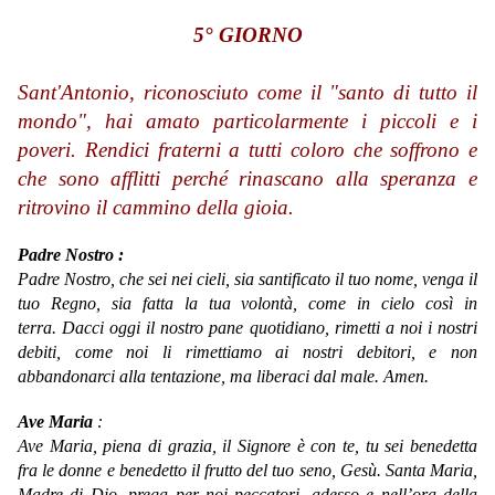
5° GIORNO
Sant'Antonio, riconosciuto come il "santo di tutto il
mondo", hai amato particolarmente i piccoli e i
poveri. Rendici fraterni a tutti coloro che soffrono e
che sono afflitti perché rinascano alla speranza e
ritrovino il cammino della gioia.
Padre Nostro :
Padre Nostro, che sei nei cieli, sia santificato il tuo nome, venga il
tuo Regno, sia fatta la tua volontà, come in cielo così in
terra. Dacci oggi il nostro pane quotidiano, rimetti a noi i nostri
debiti, come noi li rimettiamo ai nostri debitori, e non
abbandonarci alla tentazione, ma liberaci dal male. Amen.
Ave Maria
:
Ave Maria,
piena di grazia,
il Signore è con te,
tu sei benedetta
fra le donne
e benedetto il frutto del tuo seno, Gesù.
Santa Maria,
Madre di Dio,
prega per noi peccatori,
adesso e nell’ora della