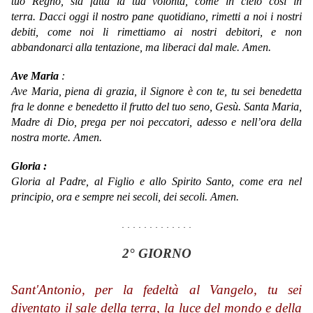
tuo Regno, sia fatta la tua volontà, come in cielo così in
terra. Dacci oggi il nostro pane quotidiano, rimetti a noi i nostri
debiti, come noi li rimettiamo ai nostri debitori, e non
abbandonarci alla tentazione, ma liberaci dal male. Amen.
Ave Maria
:
Ave Maria,
piena di grazia,
il Signore è con te,
tu sei benedetta
fra le donne
e benedetto il frutto del tuo seno, Gesù.
Santa Maria,
Madre di Dio,
prega per noi peccatori,
adesso e nell’ora della
nostra morte.
Amen.
Gloria :
Gloria al Padre, al Figlio e allo Spirito Santo, come era nel
principio, ora e sempre nei secoli, dei secoli. Amen.
. . . . . . . . . . . . .
2° GIORNO
Sant'Antonio, per la fedeltà al Vangelo, tu sei
diventato il sale della terra, la luce del mondo e della