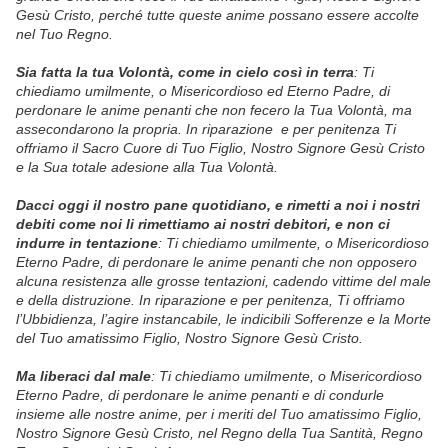
Gesù Cristo, perché tutte queste anime possano essere accolte
nel Tuo Regno.
Sia fatta la tua Volontà, come in cielo così in terra
:
Ti
chiediamo umilmente, o Misericordioso ed Eterno Padre, di
perdonare le anime penanti che non fecero la Tua Volontà, ma
assecondarono la propria. In riparazione e per penitenza Ti
offriamo il Sacro Cuore di Tuo Figlio, Nostro Signore Gesù Cristo
e la Sua totale adesione alla Tua Volontà.
Dacci oggi il nostro pane quotidiano, e rimetti a noi i nostri
debiti come noi li rimettiamo ai nostri debitori, e non ci
indurre in tentazione
:
Ti chiediamo umilmente, o Misericordioso
Eterno Padre, di perdonare le anime penanti che non opposero
alcuna resistenza alle grosse tentazioni, cadendo vittime del male
e della distruzione. In riparazione e per penitenza, Ti offriamo
l’Ubbidienza, l’agire instancabile, le indicibili Sofferenze e la Morte
del Tuo amatissimo Figlio, Nostro Signore Gesù Cristo.
Ma liberaci dal male
:
Ti chiediamo umilmente, o Misericordioso
Eterno Padre, di perdonare le anime penanti e di condurle
insieme alle nostre anime, per i meriti del Tuo amatissimo Figlio,
Nostro Signore Gesù Cristo, nel Regno della Tua Santità, Regno