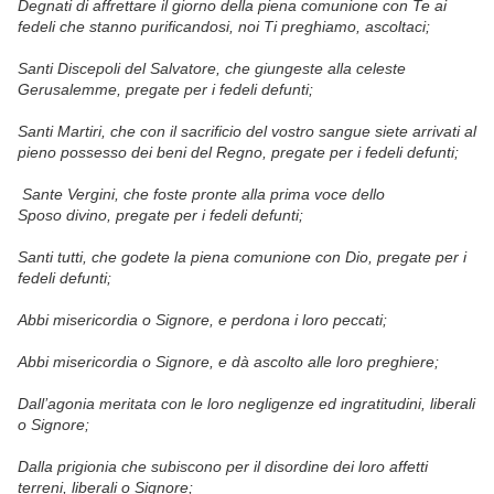
Degnati di affrettare il giorno della piena comunione con Te ai
fedeli che stanno purificandosi, noi Ti preghiamo,
ascoltaci;
Santi Discepoli del Salvatore, che giungeste alla celeste
Gerusalemme,
pregate per i fedeli defunti;
Santi Martiri, che con il sacrificio del vostro sangue siete arrivati al
pieno possesso dei beni del Regno,
pregate per i fedeli defunti;
Sante Vergini, che foste pronte alla prima voce dello
Sposo
divino,
pregate per i fedeli defunti;
Santi tutti, che godete la piena comunione con Dio,
pregate per i
fedeli defunti;
Abbi misericordia o Signore,
e perdona i loro peccati;
Abbi misericordia o Signore,
e dà ascolto alle loro preghiere;
Dall’agonia meritata con le loro negligenze ed ingratitudini,
liberali
o Signore;
Dalla prigionia che subiscono per il disordine dei loro affetti
terreni,
liberali o Signore;