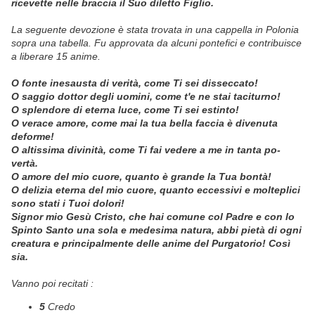
ricevette nelle braccia il Suo diletto Figlio.
La seguente devozione è stata trovata in una cappella in Polonia
sopra una tabella.
Fu approvata da alcuni pontefici e contribuisce
a liberare 15 anime.
O fonte inesausta di verità, come Ti sei disseccato!
O saggio dottor degli uomini, come t'e ne stai taciturno!
O splendore di eterna luce, come Ti sei estinto!
O verace amore, come mai la tua bella faccia è divenuta
deforme!
O altissima divinità, come Ti fai vedere a me in tanta po­
vertà.
O amore del mio cuore, quanto è grande la Tua bontà!
O delizia eterna del mio cuo­re, quanto eccessivi e moltepli­ci
sono stati i Tuoi dolori!
Signor mio Gesù Cristo, che hai comune col Padre e con lo
Spinto Santo una sola e mede­sima natura,
abbi pietà di ogni
creatura e principalmente del­le anime del Purgatorio! Così
sia.
Vanno poi recitati :
5
Credo