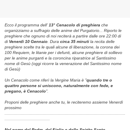
Ecco il programma dell'
13° Cenacolo di preghiera
che
organizziamo a suffragio delle anime del Purgatorio... Riporto le
preghiere che ognuno di noi reciterà a partire dalle ore 22:00 di
di
Venerdì 10 Gennaio
. Dura
circa 35 minuti
la recita delle
preghiere scelte tra le quali alcune di liberazione, la corona dei
100 Requiem, le litanie per i defunti, alcune preghiere di sollievo
per le anime purganti e la coroncina riparatrice al Santissimo
nome di Gesù (oggi ricorre la venerazione del
Santissimo nome
di Gesù)
Un Cenacolo come riferì la Vergine Maria è "
quando tre o
quattro persone si uniscono, naturalmente con fede, e
pregano, è Cenacolo
".
Proponi delle preghiere anche tu, le reciteremo assieme Venerdì
prossimo
........................................................................................................
.......................................
Nel nome del Padre, del Figlio e dello Spirito Santo