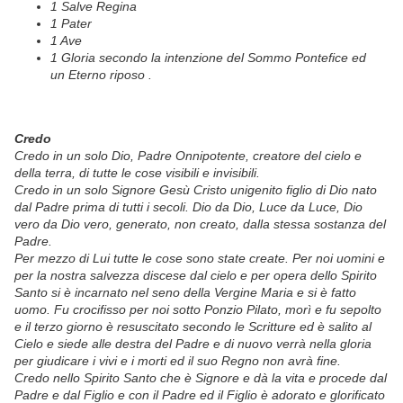
1 Salve Regi­na
1 Pater
1 Ave
1 Gloria secondo la intenzione del Som­mo Pontefice ed
un Eterno riposo .
Credo
Credo in un solo Dio, Padre Onnipotente, creatore del cielo e
della terra, di tutte le cose visibili e invisibili.
Credo in un solo Signore Gesù Cristo unigenito figlio di Dio nato
dal Padre prima di tutti i secoli. Dio da Dio, Luce da Luce, Dio
vero da Dio vero, generato, non creato, dalla stessa sostanza del
Padre.
Per mezzo di Lui tutte le cose sono state create. Per noi uomini e
per la nostra salvezza discese dal cielo e per opera dello Spirito
Santo si è incarnato nel seno della Vergine Maria e si è fatto
uomo.
Fu crocifisso per noi sotto Ponzio Pilato, morì e fu sepolto
e il terzo giorno è resuscitato secondo le Scritture ed è salito al
Cielo e siede alle destra del Padre e di nuovo verrà nella gloria
per giudicare i vivi e i morti ed il suo Regno non avrà fine.
Credo nello Spirito Santo che è Signore e dà la vita e procede dal
Padre e dal Figlio e con il Padre ed il Figlio è adorato e glorificato