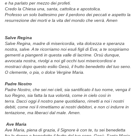
e ha parlato per mezzo dei profeti.
Credo la Chiesa una, santa, cattolica e apostolica.
Professo un solo battesimo per il perdono dei peccati e aspetto la
resurrezione dei morti e la vita del mondo che verrà. Amen
Salve Regina
Salve Regina, madre di misericordia, vita dolcezza e speranza
nostra, salve. A te ricorriamo noi esuli figli di Eva; a te sospiriamo
gementi a piangenti in questa valle di lacrime. Orsù dunque,
avvocata nostra, rivolgi a noi gli occhi tuoi misericordiosi e
mostraci dopo questo esilio Gesù, il frutto benedetto del tuo seno.
O clemente, o pia, o dolce Vergine Maria.
Padre Nostro
Padre Nostro, che sei nei cieli, sia santificato il tuo nome, venga il
tuo Regno, sia fatta la tua volontà, come in cielo così in
terra. Dacci oggi il nostro pane quotidiano, rimetti a noi i nostri
debiti, come noi li rimettiamo ai nostri debitori, e non ci indurre in
tentazione, ma liberaci dal male. Amen.
Ave Maria
Ave Maria, piena di grazia, il Signore è con te, tu sei benedetta
fra le donne e benedetto il frutto del tuo seno, Gesù. Santa Maria,