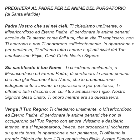
PREGHIERA AL PADRE PER LE ANIME DEL PURGATORIO
(di Santa Matilde)
Padre Nostro che sei nei cieli
:
Ti chiediamo umilmente, o
Misericordioso ed Eterno Padre, di perdonare le anime penanti
accolte da Te stesso come figli tuoi, che in vita Ti respinsero, non
Ti amarono e non Ti onorarono sufficientemente. In riparazione e
per penitenza, Ti offriamo tutto l’amore e gli atti divini del Tuo
amabilissimo Figlio, Gesù Cristo Nostro Signore.
Sia santificato il tuo Nome
:
Ti chiediamo umilmente, o
Misericordioso ed Eterno Padre, di perdonare le anime penanti
che non glorificarono il tuo Nome, che lo pronunciarono
indegnamente o invano. In riparazione e per penitenza, Ti
offriamo tutti i discorsi con cui il tuo amatissimo Figlio, Nostro
Signore Gesù Cristo, Ti onorò mentre era su questa terra.
Venga il Tuo Regno
:
Ti chiediamo umilmente, o Misericordioso
ed Eterno Padre, di perdonare le anime penanti che non si
occuparono del Tuo Regno con amore vivissimo e desiderio
intenso, ma si impegnarono, invece, per procacciarsi ricchezze
su questa terra. I
n riparazione e per penitenza, Ti offriamo la
grande Offerta che fece il Tuo amatissimo Figlio, Nostro Signore