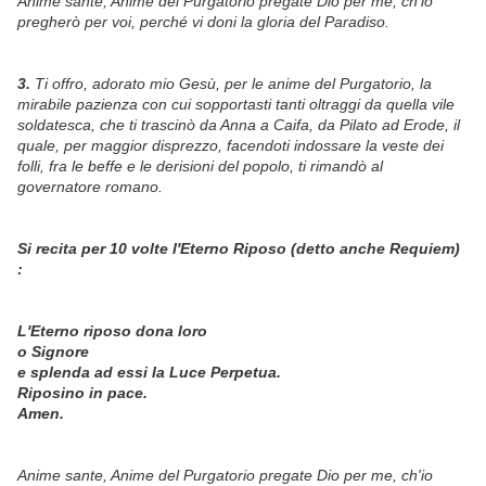
Anime sante, Anime del Purgatorio pregate Dio per me, ch'io
pregherò per voi, perché vi doni la gloria del Paradiso.
3.
Ti offro, adorato mio Gesù, per le anime del Purgatorio, la
mirabile pazienza con cui sopportasti tanti oltraggi da quella vile
soldatesca, che ti trascinò da Anna a Caifa, da Pilato ad Erode, il
quale, per maggior disprezzo, facendoti indossare la veste dei
folli, fra le beffe e le derisioni del popolo, ti rimandò al
governatore romano.
Si recita per 10 volte l'Eterno Riposo (detto anche Requiem)
:
L'Eterno riposo dona loro
o Signore
e splenda ad essi la Luce Perpetua.
Riposino in pace.
Amen.
Anime sante, Anime del Purgatorio pregate Dio per me, ch'io