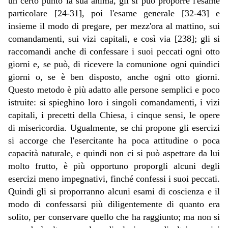
un certo punto la sua anima, gli si può proporre l'esame
particolare [24-31], poi l'esame generale [32-43] e
insieme il modo di pregare, per mezz'ora al mattino, sui
comandamenti, sui vizi capitali, e così via [238]; gli si
raccomandi anche di confessare i suoi peccati ogni otto
giorni e, se può, di ricevere la comunione ogni quindici
giorni o, se è ben disposto, anche ogni otto giorni.
Questo metodo è più adatto alle persone semplici e poco
istruite: si spieghino loro i singoli comandamenti, i vizi
capitali, i precetti della Chiesa, i cinque sensi, le opere
di misericordia. Ugualmente, se chi propone gli esercizi
si accorge che l'esercitante ha poca attitudine o poca
capacità naturale, e quindi non ci si può aspettare da lui
molto frutto, è più opportuno proporgli alcuni degli
esercizi meno impegnativi, finché confessi i suoi peccati.
Quindi gli si proporranno alcuni esami di coscienza e il
modo di confessarsi più diligentemente di quanto era
solito, per conservare quello che ha raggiunto; ma non si