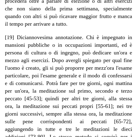
procederà oltre a parlare di elezione o di altri esercizi
che non siano della prima settimana, specialmente
quando con altri si può ricavare maggior frutto e manca
il tempo per arrivare a tutto.
[19] Diciannovesima annotazione. Chi è impegnato in
mansioni pubbliche o in occupazioni importanti, ed è
persona di cultura o di ingegno, può dedicare un'ora e
mezzo agli esercizi. Dopo avergli spiegato per qual fine
l'uomo è creato, gli si può proporre per mezz'ora l'esame
particolare, poi l'esame generale e il modo di confessarsi
e di comunicarsi. Potrà fare per tre giorni, ogni mattina
per un'ora, la meditazione sul primo, secondo e terzo
peccato [45-53]; quindi per altri tre giorni, alla stessa
ora, la meditazione sui peccati propri [55-61]; nei tre
giorni successivi, sempre alla stessa ora, la meditazione
sulle pene corrispondenti ai peccati [65-72],
aggiungendo in tutte e tre le meditazioni le dieci
addizioni [73-90]. Lo stesso metodo si seguirà per i